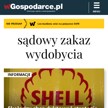
MENU
NIE PRZEGAP
Los budżetu wisi na pożyczce SAFE
sądowy zakaz
wydobycia
INFORMACJE