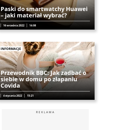
Paski do smartwatchy Huawei
– jaki materiał wybrać?
16 września 2022
14:08
INFORMACJE
Przewodnik BBC: Jak zadbać o
siebie w domu po złapaniu
Covida
4 stycznia 2022
15:21
REKLAMA