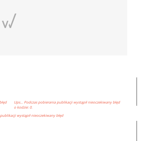
błęd
Ups… Podczas pobierania publikacji wystąpił nieoczekiwany błęd
o kodzie: 0.
ublikacji wystąpił nieoczekiwany błęd