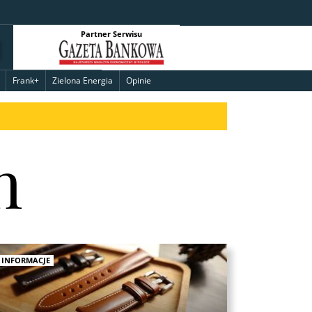
Partner Serwisu
Frank+
Zielona Energia
Opinie
h
INFORMACJE