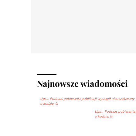
Najnowsze wiadomości
Ups… Podczas pobierania publikacji wystąpił nieoczekiwany 
o kodzie: 0.
Ups… Podczas pobierania p
o kodzie: 0.