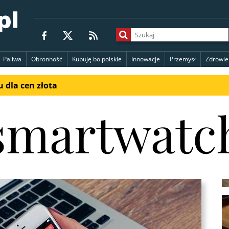
Paliwa
Obronność
Kupuję bo polskie
Innowacje
Przemysł
Zdrowie
 dla cen złota
smartwatc