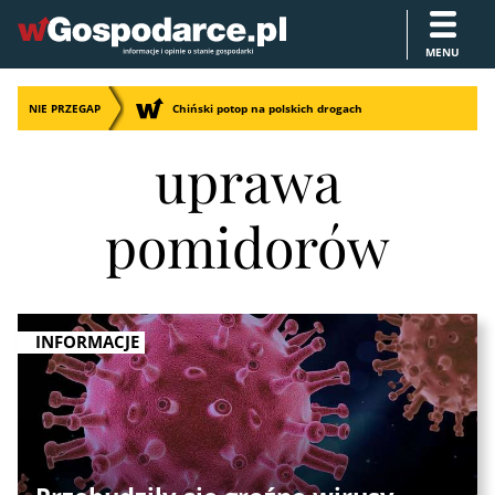
MENU
NIE PRZEGAP
Chiński potop na polskich drogach
uprawa
pomidorów
INFORMACJE