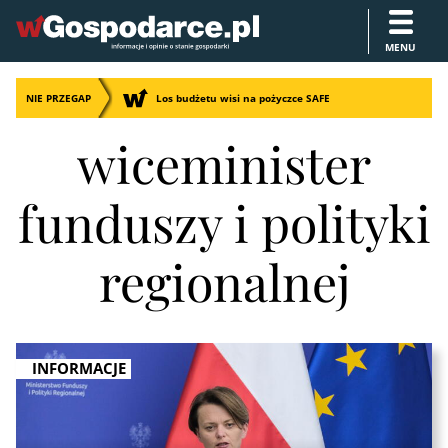
MENU
NIE PRZEGAP
Los budżetu wisi na pożyczce SAFE
wiceminister
funduszy i polityki
regionalnej
INFORMACJE