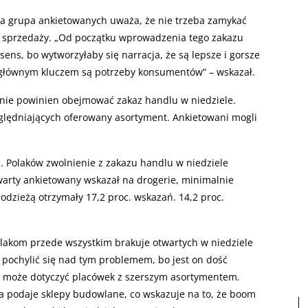
sza grupa ankietowanych uważa, że nie trzeba zamykać
w sprzedaży. „Od początku wprowadzenia tego zakazu
 sens, bo wytworzyłaby się narracja, że są lepsze i gorsze
i, głównym kluczem są potrzeby konsumentów” – wskazał.
w nie powinien obejmować zakaz handlu w niedziele.
lędniających oferowany asortyment. Ankietowani mogli
c. Polaków zwolnienie z zakazu handlu w niedziele
warty ankietowany wskazał na drogerie, minimalnie
z odzieżą otrzymały 17,2 proc. wskazań. 14,2 proc.
olakom przede wszystkim brakuje otwartych w niedziele
pochylić się nad tym problemem, bo jest on dość
ie może dotyczyć placówek z szerszym asortymentem.
ba podaje sklepy budowlane, co wskazuje na to, że boom