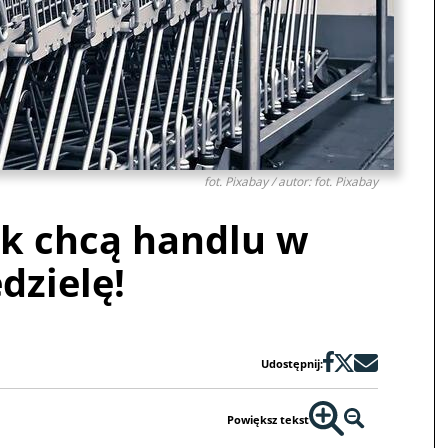
fot. Pixabay / autor: fot. Pixabay
ak chcą handlu w
dzielę!
Udostępnij:
Powiększ tekst