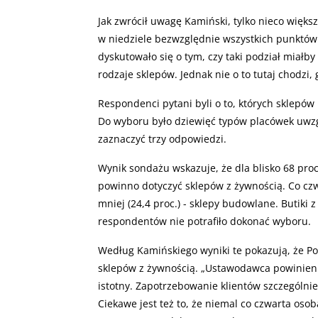
Jak zwrócił uwagę Kamiński, tylko nieco więk
w niedziele bezwzględnie wszystkich punktó
dyskutowało się o tym, czy taki podział miałby
rodzaje sklepów. Jednak nie o to tutaj chodz
Respondenci pytani byli o to, których sklepó
Do wyboru było dziewięć typów placówek uwzg
zaznaczyć trzy odpowiedzi.
Wynik sondażu wskazuje, że dla blisko 68 pro
powinno dotyczyć sklepów z żywnością. Co cz
mniej (24,4 proc.) - sklepy budowlane. Butiki 
respondentów nie potrafiło dokonać wyboru.
Według Kamińskiego wyniki te pokazują, że P
sklepów z żywnością. „Ustawodawca powinien 
istotny. Zapotrzebowanie klientów szczególn
Ciekawe jest też to, że niemal co czwarta oso