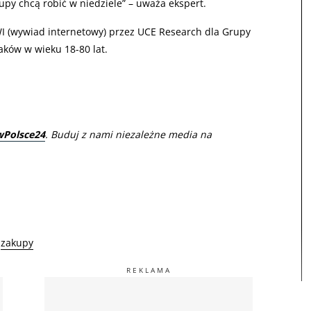
upy chcą robić w niedziele” – uważa ekspert.
 (wywiad internetowy) przez UCE Research dla Grupy
aków w wieku 18-80 lat.
wPolsce24
. Buduj z nami niezależne media na
zakupy