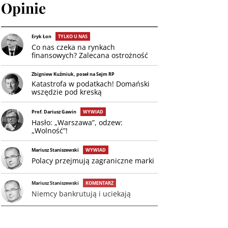
Opinie
Eryk Łon
TYLKO U NAS
Co nas czeka na rynkach
finansowych? Zalecana ostrożność
Zbigniew Kuźmiuk, poseł na Sejm RP
Katastrofa w podatkach! Domański
wszędzie pod kreską
Prof. Dariusz Gawin
WYWIAD
Hasło: „Warszawa”, odzew:
„Wolność”!
Mariusz Staniszewski
WYWIAD
Polacy przejmują zagraniczne marki
Mariusz Staniszewski
KOMENTARZ
Niemcy bankrutują i uciekają