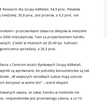
Research dla Grupy AdRetail, 54,9 proc. Polaków
iedzielę, 35,8 proc. jest przeciw, a 9,3 proc. nie
nnikami i przeciwnikami otwarcia sklepów w niedziele
h do 5000 mieszkańców. Tam za przywróceniem handlu
owanych. Z kolei w miastach od 20-49 tys. ludności
graniczenia sprzedaży, a 26,5 proc.
dania z Centrum Analiz Rynkowych Grupy AdRetail,
 wyniki są wyrównane, bo potrzeby konsumenckie są tak
ziele. „W większych ośrodkach ludzie mają szersze
h korzystać w wolne dni” – ocenił ekspert.
etowanych uważa, że zakaz handlu w niedziele nie
roc. respondentów jest przeciwnego zdania, a co 10.