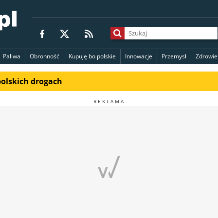
Paliwa
Obronność
Kupuję bo polskie
Innowacje
Przemysł
Zdrowie
polskich drogach