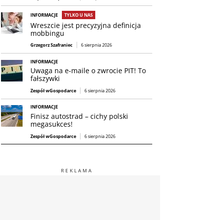
INFORMACJE
TYLKO U NAS
Wreszcie jest precyzyjna definicja
mobbingu
Grzegorz Szafraniec
6 sierpnia 2026
INFORMACJE
Uwaga na e-maile o zwrocie PIT! To
fałszywki
Zespół wGospodarce
6 sierpnia 2026
INFORMACJE
Finisz autostrad – cichy polski
megasukces!
Zespół wGospodarce
6 sierpnia 2026