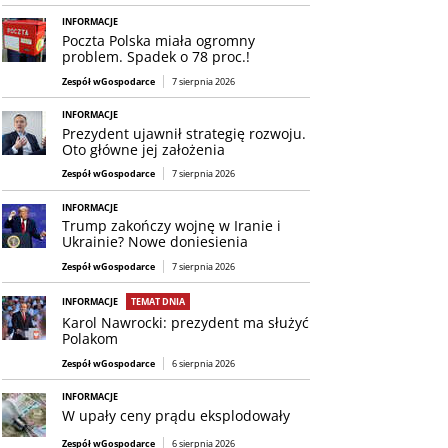
INFORMACJE
Poczta Polska miała ogromny
problem. Spadek o 78 proc.!
Zespół wGospodarce
7 sierpnia 2026
INFORMACJE
Prezydent ujawnił strategię rozwoju.
Oto główne jej założenia
Zespół wGospodarce
7 sierpnia 2026
INFORMACJE
Trump zakończy wojnę w Iranie i
Ukrainie? Nowe doniesienia
Zespół wGospodarce
7 sierpnia 2026
INFORMACJE
TEMAT DNIA
Karol Nawrocki: prezydent ma służyć
Polakom
Zespół wGospodarce
6 sierpnia 2026
INFORMACJE
W upały ceny prądu eksplodowały
Zespół wGospodarce
6 sierpnia 2026