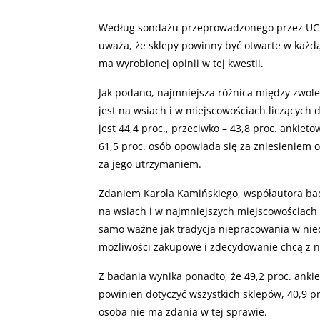
Według sondażu przeprowadzonego przez UCE 
uważa, że sklepy powinny być otwarte w każdą n
ma wyrobionej opinii w tej kwestii.
Jak podano, najmniejsza różnica między zwole
jest na wsiach i w miejscowościach liczącyc
jest 44,4 proc., przeciwko – 43,8 proc. ankiet
61,5 proc. osób opowiada się za zniesieniem o
za jego utrzymaniem.
Zdaniem Karola Kamińskiego, współautora ba
na wsiach i w najmniejszych miejscowościach
samo ważne jak tradycja niepracowania w nied
możliwości zakupowe i zdecydowanie chcą z nic
Z badania wynika ponadto, że 49,2 proc. anki
powinien dotyczyć wszystkich sklepów, 40,9 p
osoba nie ma zdania w tej sprawie.