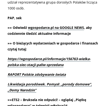
udział reprezentatywna grupa dorosłych Polaków licząca
1000 osób.
PAP, sek
»» Odwiedź
wgospodarce.pl na GOOGLE NEWS
, aby
codziennie śledzić aktualne informacje
»» O bieżących wydarzeniach w gospodarce i finansach
czytaj tutaj:
https://wgospodarce.pl/informacje/156763-wielka-
polska-siec-stacji-paliw-sprzedana
RAPORT Polskie zdobywanie świata
Likwidacja porodówek. Pomysł: „porody domowe”,
„Domy Narodzin”
»»ETS2 – Bruksela nie odpuści! – oglądaj „Piątkę
wGospodarce” w telewizji wPolsce24