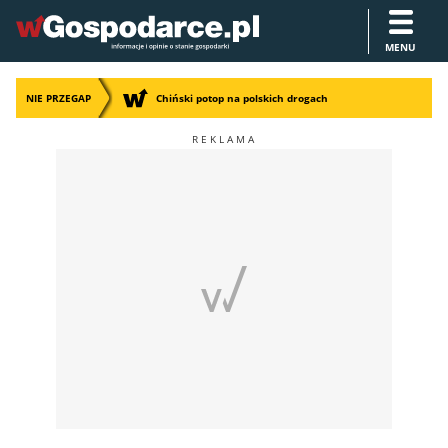
MENU
NIE PRZEGAP
Chiński potop na polskich drogach