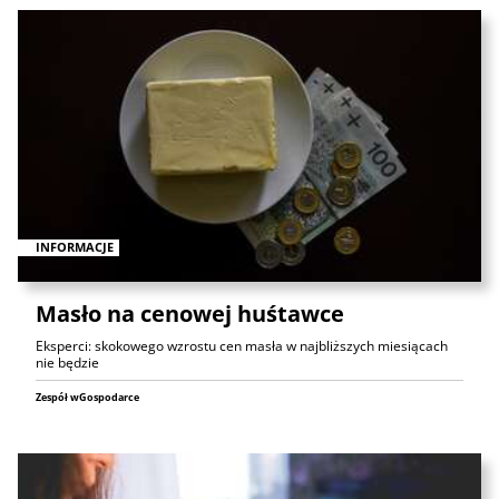
INFORMACJE
Masło na cenowej huśtawce
Eksperci: skokowego wzrostu cen masła w najbliższych miesiącach
nie będzie
Zespół wGospodarce