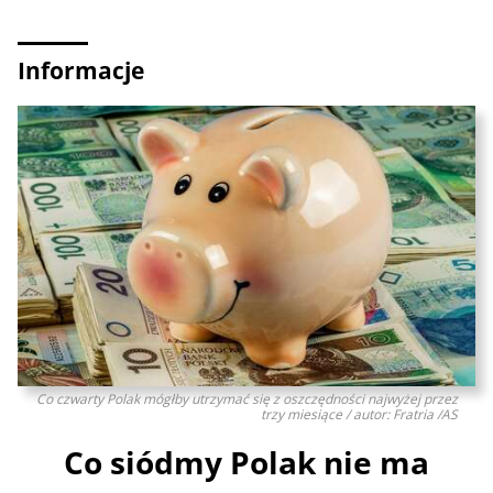
Informacje
Co czwarty Polak mógłby utrzymać się z oszczędności najwyżej przez
trzy miesiące / autor: Fratria /AS
Co siódmy Polak nie ma