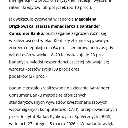
inteligencji (12 proc.) oraz ryzykiem recesji i wysokimi
ratami kredytów lub pożyczek (po 10 proc.).
Jak wskazuje cytowana w raporcie
Magdalena
Drążkowska, starsza menadżerka z Santander
Consumer Banku
, postrzeganie zagrożeń różni się
w zależności od wieku. Konflikty zbrojne są głównym
źródłem niepokoju dla 64 proc. seniorów, podczas gdy
wśród osób w wieku 18–29 lat wskazuje je 23 proc.
badanych. Młodsi respondenci częściej obawiają się
wzrostu kosztów życia (39 proc.) oraz
podatków (37 proc.).
Badanie zostało zrealizowane na zlecenie Santander
Consumer Banku metodą telefonicznych,
standaryzowanych wywiadów kwestionariuszowych
wspomaganych komputerowo (CATI), przeprowadzonych
przez Instytut Badań Rynkowych i Społecznych (IBRiS)
w dniach 27 lutego – 5 marca 2026 r. W badaniu wzięła