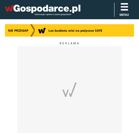
MENU
NIE PRZEGAP
Los budżetu wisi na pożyczce SAFE