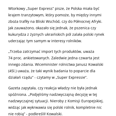
Wtorkowy „Super Express” pisze, że Polska miała być
krajem tranzytowym, który pomoże, by między innymi
zboża trafiły na Bliski Wschód, czy do Północnej Afryki.
Jak zauważono, okazało się jednak, że pszenica czy
kukurydza z żyznych ukraińskich pól zalała polski rynek
uderzając tym samym w interesy rolników.
„
Trzeba zatrzymać import tych produktów, uważa
74 proc. ankietowanych. Zaledwie jedna czwarta jest
innego zdania. Wiceminister rolnictwa Janusz Kowalski
(45l.) uważa, że taki wynik badania to poparcie dla
działań rządu” - czytamy w „Super Expressie”.
Gazeta zapytała, czy reakcja władzy nie była jednak
spóźniona. „Podjęliśmy nadzwyczajną decyzję w tej
nadzwyczajnej sytuacji. Nieroby z Komisji Europejskiej,
widząc jak wykrwawia się polski rolnik, kompletnie nic
nie robią” - podkreślił Kowalski.