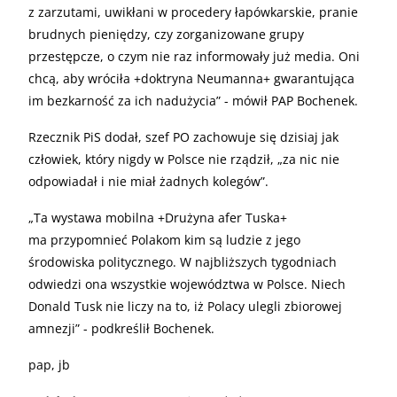
z zarzutami, uwikłani w procedery łapówkarskie, pranie
brudnych pieniędzy, czy zorganizowane grupy
przestępcze, o czym nie raz informowały już media. Oni
chcą, aby wróciła +doktryna Neumanna+ gwarantująca
im bezkarność za ich nadużycia” - mówił PAP Bochenek.
Rzecznik PiS dodał, szef PO zachowuje się dzisiaj jak
człowiek, który nigdy w Polsce nie rządził, „za nic nie
odpowiadał i nie miał żadnych kolegów”.
„
Ta wystawa mobilna +Drużyna afer Tuska+
ma przypomnieć Polakom kim są ludzie z jego
środowiska politycznego. W najbliższych tygodniach
odwiedzi ona wszystkie województwa w Polsce. Niech
Donald Tusk nie liczy na to, iż Polacy ulegli zbiorowej
amnezji” - podkreślił Bochenek.
pap, jb