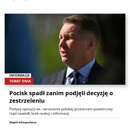
INFORMACJE
TEMAT DNIA
Pocisk spadł zanim podjęli decyzję o
zestrzeleniu
Politycy opozycji ws. naruszenia polskiej przestrzeni powietrznej:
rząd zawiódł, brak reakcji i informacji
Zespół wGospodarce