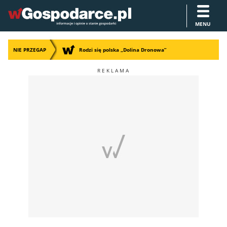
MENU
NIE PRZEGAP
Rodzi się polska „Dolina Dronowa”