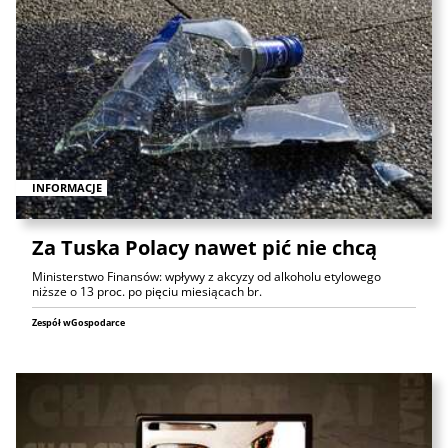
INFORMACJE
Za Tuska Polacy nawet pić nie chcą
Ministerstwo Finansów: wpływy z akcyzy od alkoholu etylowego
niższe o 13 proc. po pięciu miesiącach br.
Zespół wGospodarce