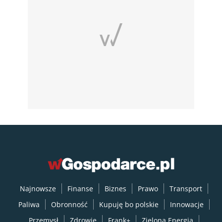
Najnowsze
Finanse
Biznes
Prawo
Transport
Paliwa
Obronność
Kupuję bo polskie
Innowacje
Przemysł
Zdrowie
Frank+
Zielona Energia