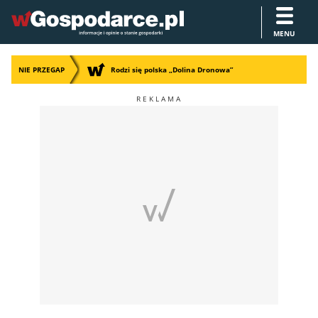
MENU
NIE PRZEGAP
Rodzi się polska „Dolina Dronowa”