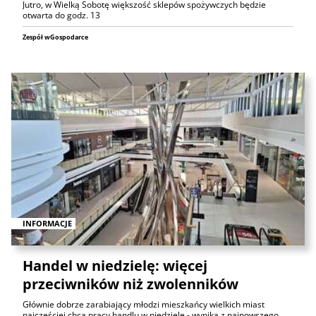
Jutro, w Wielką Sobotę większość sklepów spożywczych będzie
otwarta do godz. 13
Zespół wGospodarce
INFORMACJE
Handel w niedzielę: więcej
przeciwników niż zwolenników
Głównie dobrze zarabiający młodzi mieszkańcy wielkich miast
najczęściej chcą pracy handlu w niedzielę - wynika z najnowszego