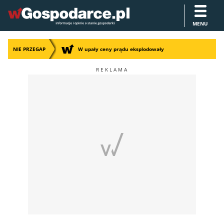
MENU
NIE PRZEGAP
W upały ceny prądu eksplodowały