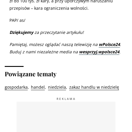
zł do 100 tys. zł kary, a przy uporczywym naruszaniu
przepisów – kara ograniczenia wolności.
PAP/ as/
Dziękujemy
za przeczytanie artykułu!
Pamiętaj, możesz oglądać naszą telewizję na
wPolsce24
.
Buduj z nami niezależne media na
wesprzyj.wpolsce24
.
Powiązane tematy
gospodarka
handel
niedziela
zakaz handlu w niedzielę