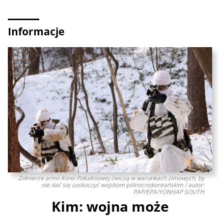
Informacje
Żołnierze armii Korei Południowej ćwiczą w warunkach zimowych, by
nie dać się zaskoczyć wojskom pólnocnokoreańskim / autor:
PAP/EPA/YONHAP SOUTH
Kim: wojna może