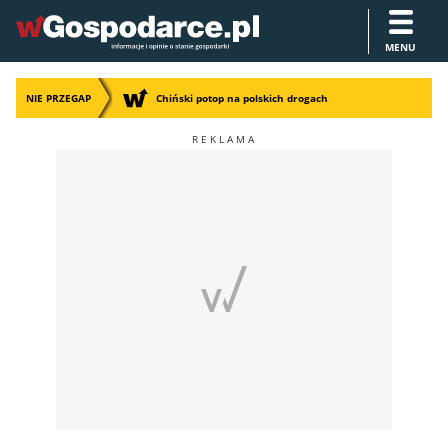
MENU
NIE PRZEGAP
Chiński potop na polskich drogach