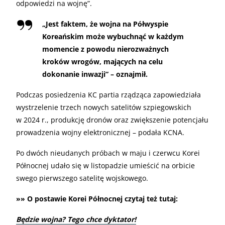
odpowiedzi na wojnę”.
„Jest faktem, że wojna na Półwyspie
Koreańskim może wybuchnąć w każdym
momencie z powodu nierozważnych
kroków wrogów, mających na celu
dokonanie inwazji” – oznajmił.
Podczas posiedzenia KC partia rządząca zapowiedziała
wystrzelenie trzech nowych satelitów szpiegowskich
w 2024 r., produkcję dronów oraz zwiększenie potencjału
prowadzenia wojny elektronicznej – podała KCNA.
Po dwóch nieudanych próbach w maju i czerwcu Korei
Północnej udało się w listopadzie umieścić na orbicie
swego pierwszego satelitę wojskowego.
»» O postawie Korei Północnej czytaj też tutaj:
Będzie wojna? Tego chce dyktator!