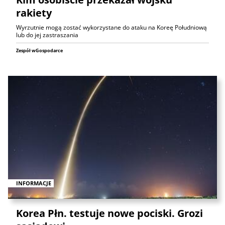
rakiety
Wyrzutnie mogą zostać wykorzystane do ataku na Koreę Południową
lub do jej zastraszania
Zespół wGospodarce
INFORMACJE
Korea Płn. testuje nowe pociski. Grozi