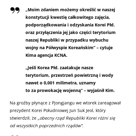
„
Moim zdaniem możemy określić w naszej
konstytucji kwestię całkowitego zajęcia,
podporządkowania i odzyskania Korei Płd.
oraz przyłączenia jej jako części terytorium
naszej Republiki w przypadku wybuchu
wojny na Półwyspie Koreańskim” – cytuje
Kima agencja KCNA.
„
Jeśli Korea Płd. zaatakuje nasze
terytorium, przestrzeń powietrzną i wody
nawet o 0,001 milimetra, uznamy
to za prowokację wojenną” – wyjaśnił Kim.
Na groźby płynące z Pjongjangu we wtorek zareagował
prezydent Korei Południowej Jun Suk Jeol, który
stwierdził, że
„obecny rząd Republiki Korei różni się
od wszystkich poprzednich rządów”
.