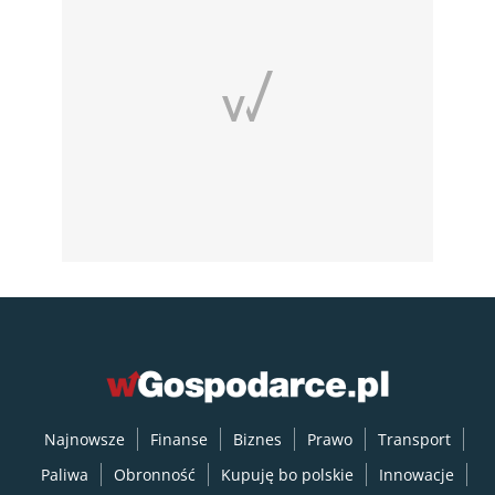
Najnowsze
Finanse
Biznes
Prawo
Transport
Paliwa
Obronność
Kupuję bo polskie
Innowacje