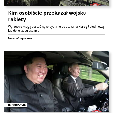
Kim osobiście przekazał wojsku
rakiety
Wyrzutnie mogą zostać wykorzystane do ataku na Koreę Południową
lub do jej zastraszania
Zespół wGospodarce
INFORMACJE