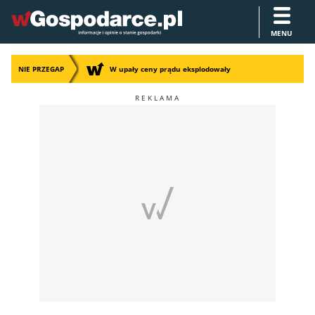
MENU
NIE PRZEGAP
W upały ceny prądu eksplodowały