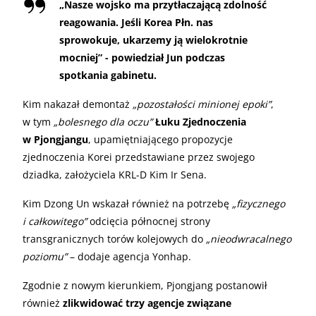
„
Nasze wojsko ma przytłaczającą zdolność
reagowania. Jeśli Korea Płn. nas
sprowokuje, ukarzemy ją wielokrotnie
mocniej” - powiedział Jun podczas
spotkania gabinetu.
Kim nakazał demontaż
„pozostałości minionej epoki”
,
w tym
„bolesnego dla oczu”
Łuku Zjednoczenia
w Pjongjangu
, upamiętniającego propozycje
zjednoczenia Korei przedstawiane przez swojego
dziadka, założyciela KRL-D Kim Ir Sena.
Kim Dzong Un wskazał również na potrzebę
„fizycznego
i całkowitego”
odcięcia północnej strony
transgranicznych torów kolejowych do
„nieodwracalnego
poziomu”
– dodaje agencja Yonhap.
Zgodnie z nowym kierunkiem, Pjongjang postanowił
również
zlikwidować trzy agencje związane