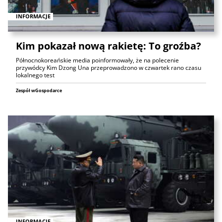
INFORMACJE
Kim pokazał nową rakietę: To groźba?
Północnokoreańskie media poinformowały, że na polecenie
przywódcy Kim Dzong Una przeprowadzono w czwartek rano czasu
lokalnego test
Zespół wGospodarce
INFORMACJE