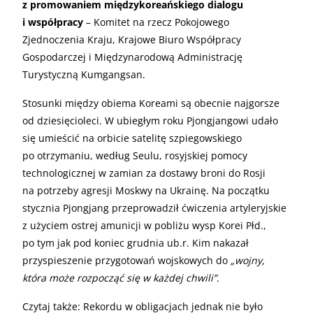
z promowaniem międzykoreańskiego dialogu
i współpracy
– Komitet na rzecz Pokojowego
Zjednoczenia Kraju, Krajowe Biuro Współpracy
Gospodarczej i Międzynarodową Administrację
Turystyczną Kumgangsan.
Stosunki między obiema Koreami są obecnie najgorsze
od dziesięcioleci. W ubiegłym roku Pjongjangowi udało
się umieścić na orbicie satelitę szpiegowskiego
po otrzymaniu, według Seulu, rosyjskiej pomocy
technologicznej w zamian za dostawy broni do Rosji
na potrzeby agresji Moskwy na Ukrainę. Na początku
stycznia Pjongjang przeprowadził ćwiczenia artyleryjskie
z użyciem ostrej amunicji w pobliżu wysp Korei Płd.,
po tym jak pod koniec grudnia ub.r. Kim nakazał
przyspieszenie przygotowań wojskowych do
„wojny,
która może rozpocząć się w każdej chwili”.
Czytaj także:
Rekordu w obligacjach jednak nie było