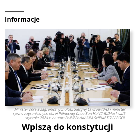
Informacje
Minister spraw zagranicznych Rosji Siergiej Ławrow (3-L) i minister
spraw zagranicznych Korei Północnej Choe Son Hui (2-R)/Moskwa/6
stycznia 2024 r. / autor: PAP/EPA/MAXIM SHEMETOV / POOL
Wpiszą do konstytucji