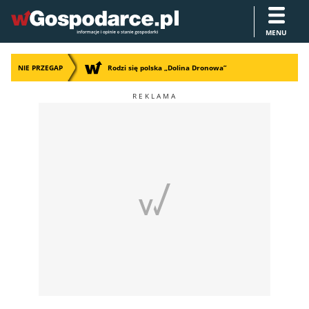
MENU
NIE PRZEGAP
Rodzi się polska „Dolina Dronowa”