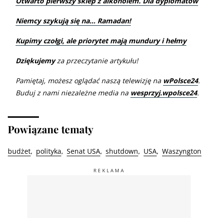
Otwarto pierwszy sklep z alkoholem. Dla dyplomatów
Niemcy szykują się na… Ramadan!
Kupimy czołgi, ale priorytet mają mundury i hełmy
Dziękujemy
za przeczytanie artykułu!
Pamiętaj, możesz oglądać naszą telewizję na
wPolsce24
.
Buduj z nami niezależne media na
wesprzyj.wpolsce24
.
Powiązane tematy
budżet
polityka
Senat USA
shutdown
USA
Waszyngton