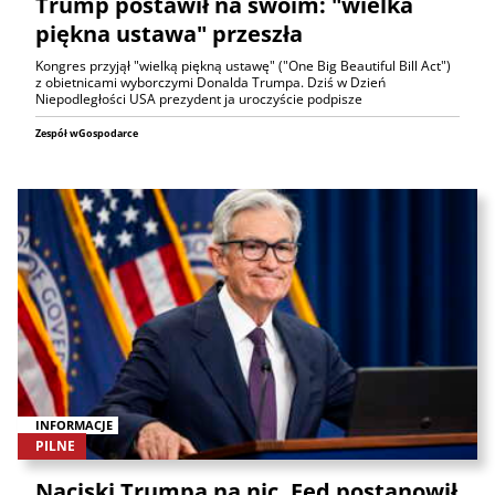
Trump postawił na swoim: "wielka
piękna ustawa" przeszła
Kongres przyjął "wielką piękną ustawę" ("One Big Beautiful Bill Act")
z obietnicami wyborczymi Donalda Trumpa. Dziś w Dzień
Niepodległości USA prezydent ja uroczyście podpisze
Zespół wGospodarce
INFORMACJE
PILNE
Naciski Trumpa na nic. Fed postanowił