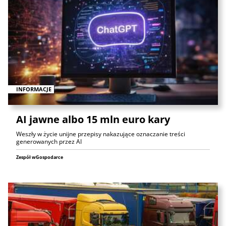
INFORMACJE
AI jawne albo 15 mln euro kary
Weszły w życie unijne przepisy nakazujące oznaczanie treści
generowanych przez AI
Zespół wGospodarce