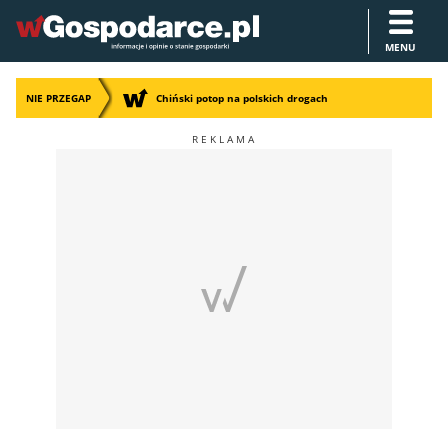
MENU
NIE PRZEGAP
Chiński potop na polskich drogach