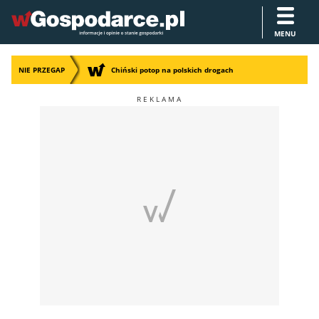
MENU
NIE PRZEGAP
Chiński potop na polskich drogach