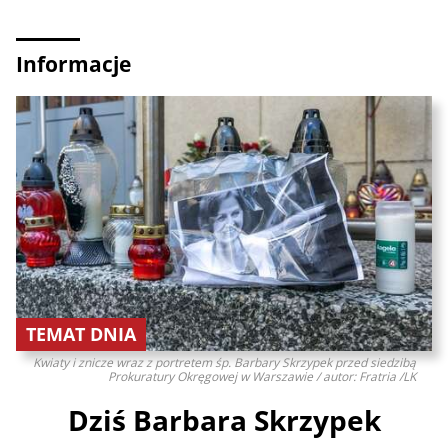
Informacje
TEMAT DNIA
Kwiaty i znicze wraz z portretem śp. Barbary Skrzypek przed siedzibą
Prokuratury Okręgowej w Warszawie / autor: Fratria /LK
Dziś Barbara Skrzypek