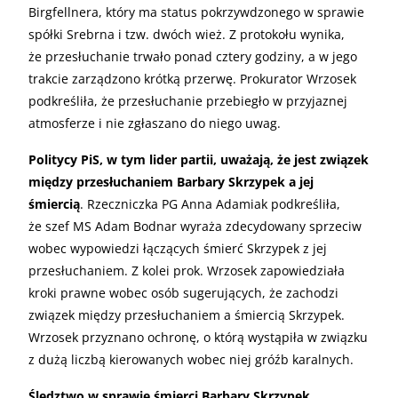
Birgfellnera, który ma status pokrzywdzonego w sprawie
spółki Srebrna i tzw. dwóch wież. Z protokołu wynika,
że przesłuchanie trwało ponad cztery godziny, a w jego
trakcie zarządzono krótką przerwę. Prokurator Wrzosek
podkreśliła, że przesłuchanie przebiegło w przyjaznej
atmosferze i nie zgłaszano do niego uwag.
Politycy PiS, w tym lider partii, uważają, że jest związek
między przesłuchaniem Barbary Skrzypek a jej
śmiercią
. Rzeczniczka PG Anna Adamiak podkreśliła,
że szef MS Adam Bodnar wyraża zdecydowany sprzeciw
wobec wypowiedzi łączących śmierć Skrzypek z jej
przesłuchaniem. Z kolei prok. Wrzosek zapowiedziała
kroki prawne wobec osób sugerujących, że zachodzi
związek między przesłuchaniem a śmiercią Skrzypek.
Wrzosek przyznano ochronę, o którą wystąpiła w związku
z dużą liczbą kierowanych wobec niej gróźb karalnych.
Śledztwo w sprawie śmierci Barbary Skrzypek