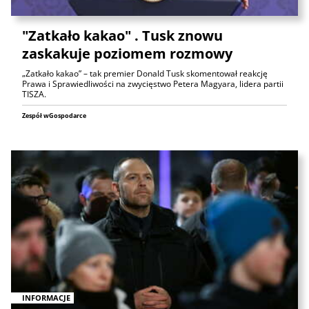
"Zatkało kakao" . Tusk znowu
zaskakuje poziomem rozmowy
„Zatkało kakao” – tak premier Donald Tusk skomentował reakcję
Prawa i Sprawiedliwości na zwycięstwo Petera Magyara, lidera partii
TISZA.
Zespół wGospodarce
INFORMACJE