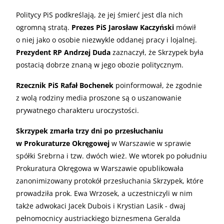
Politycy PiS podkreślają, że jej śmierć jest dla nich
ogromną stratą.
Prezes PiS Jarosław Kaczyński
mówił
o niej jako o osobie niezwykle oddanej pracy i lojalnej.
Prezydent RP Andrzej Duda
zaznaczył, że Skrzypek była
postacią dobrze znaną w jego obozie politycznym.
Rzecznik PiS Rafał Bochenek
poinformował, że zgodnie
z wolą rodziny media proszone są o uszanowanie
prywatnego charakteru uroczystości.
Skrzypek zmarła trzy dni po przesłuchaniu
w Prokuraturze Okręgowej
w Warszawie w sprawie
spółki Srebrna i tzw. dwóch wież. We wtorek po południu
Prokuratura Okręgowa w Warszawie opublikowała
zanonimizowany protokół przesłuchania Skrzypek, które
prowadziła prok. Ewa Wrzosek, a uczestniczyli w nim
także adwokaci Jacek Dubois i Krystian Lasik - dwaj
pełnomocnicy austriackiego biznesmena Geralda