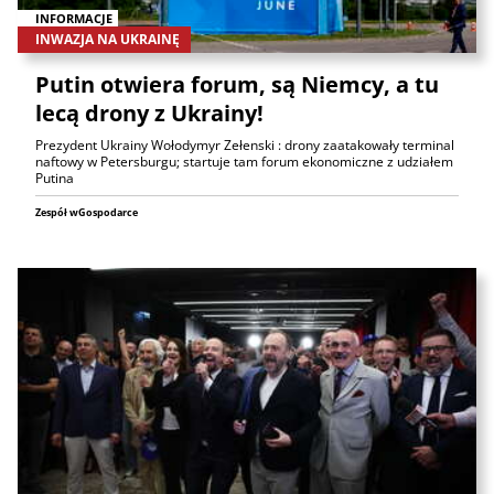
INFORMACJE
INWAZJA NA UKRAINĘ
Putin otwiera forum, są Niemcy, a tu
lecą drony z Ukrainy!
Prezydent Ukrainy Wołodymyr Zełenski : drony zaatakowały terminal
naftowy w Petersburgu; startuje tam forum ekonomiczne z udziałem
Putina
Zespół wGospodarce