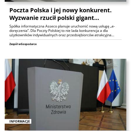
Poczta Polska i jej nowy konkurent.
Wyzwanie rzucił polski gigant…
Spółka informatyczna Asseco planuje uruchomić nową usługę „e-
doręczenia”. Dla Poczty Polskiej to nie lada konkurencja a dla
użytkowników indywidualnych oraz przedsiębiorców atrakcyjna…
Zespół wGospodarce
INFORMACJE