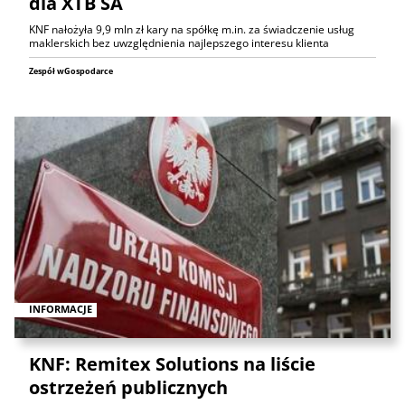
dla XTB SA
KNF nałożyła 9,9 mln zł kary na spółkę m.in. za świadczenie usług
maklerskich bez uwzględnienia najlepszego interesu klienta
Zespół wGospodarce
INFORMACJE
KNF: Remitex Solutions na liście
ostrzeżeń publicznych