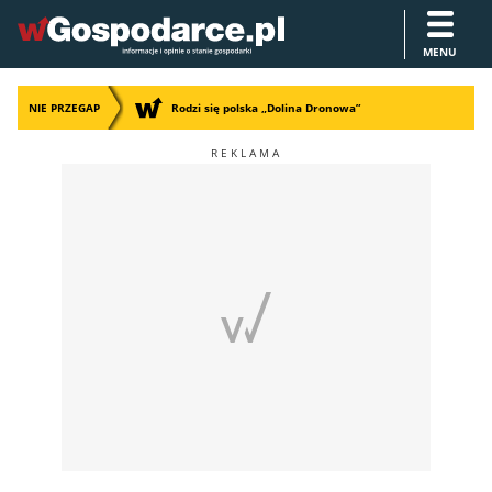
MENU
NIE PRZEGAP
Rodzi się polska „Dolina Dronowa”