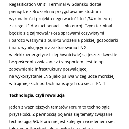
Regasification Unit). Terminal w Gdańsku dostał
pieniądze z Brukseli na przygotowanie studium
wykonalności projektu (jego wartość to 1,74 mln euro,
z czego UE dorzuci ponad 1 mln euro). Czym terminal
będzie się zajmował? Poza sprawami oczywistymi
i bardzo ważnymi z punktu widzenia polskiej gospodarki
(m.in. wynikającymi z zastosowania LNG
w elektroenergetyce i ciepłownictwie) są jeszcze kwestie
bezpośrednio związane z transportem. Jest to np.
zapewnienie infrastruktury pozwalającej
na wykorzystanie LNG jako paliwa w żegludze morskiej
w trójmiejskich portach należących do sieci TEN-T.
Technologia, czyli rewolucja
Jeden z ważniejszych tematów Forum to technologie
przyszłości. Z pewnością pojawią się tematy związane
technologią 5G, która nie jest kolejnym wcieleniem sieci
telekomunikacyjnej, ale rewolucją na miarę