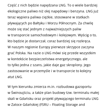
Część z nich będzie napędzana LNG. To o wiele bardziej
ekologiczne paliwo niż olej napędowy i benzyna. LNG już
teraz wypiera paliwa ciężkie, stosowane w statkach
pływających po Bałtyku i Morzu Północnym. Za chwilę
może się stać jednym z najważniejszych paliw
w transporcie samochodowym i kolejowym. Wyścig o to,
kto będzie je dostarczał, coraz bardziej się rozkręca.
W naszym regionie Europy pierwsze skrzypce zaczyna
grać Polska. Na razie o LNG mówi się przede wszystkim
w kontekście bezpieczeństwa energetycznego, ale
to tylko jedna z szans, jakie daje gaz skroplony. Jego
zastosowanie w przemyśle i w transporcie to kolejny
atut LNG.
W tym kierunku zmierza m.in. rozbudowa gazoportu
w Świnoujściu, a także plan budowy tzw. terminalu małej
skali w Gdańsku oraz projekt pływającego terminalu LNG
w Zatoce Gdańskiej (FSRU – Floating Storage and