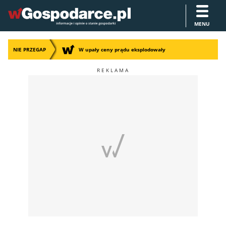
MENU
NIE PRZEGAP
W upały ceny prądu eksplodowały