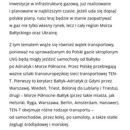
inwestycje w infrastrukturę gazową, już realizowane
i planowane w najbliższym czasie. Jeżeli uda się dopiąć
polskie plany, nasz kraj będzie w stanie zaopatrywać
w gaz nie tylko własny rynek, lecz i cały region Morza
Bałtyckiego oraz Ukrainę.
Z tym tematem wiąże się również wątek transportowy,
ponieważ na sprowadzanym do Polski gazie skroplonym
LNG będą mogły jeździć samochody od Bałtyku
po Adriatyk i Morze Północne. Przez Polskę przebiegają
ważne szlaki transeuropejskiej sieci transportowej TEN-
T. Pierwszy to korytarz Bałtyk–Adriatyk (z Gdyni przez
Warszawę, Wiedeń, Triest, Bolonię do Lublany i Triestu),
drugi – Morze Północne–Bałtyk (przez takie miasta, jak
Helsinki, Ryga, Warszawa, Berlin, Amsterdam, Hanower).
TEN-T obejmuje różne rodzaje transportu –
od samochodów, przez kolej, po samoloty, a także statki
żeglugi śródlądowej i morskiej.