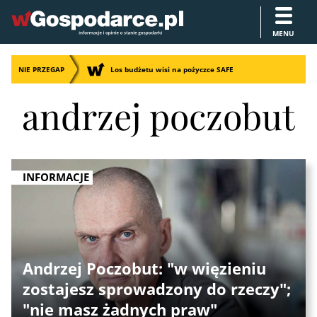
MENU
NIE PRZEGAP
Los budżetu wisi na pożyczce SAFE
andrzej poczobut
INFORMACJE
Andrzej Poczobut: "w więzieniu
zostajesz sprowadzony do rzeczy";
"nie masz żadnych praw"