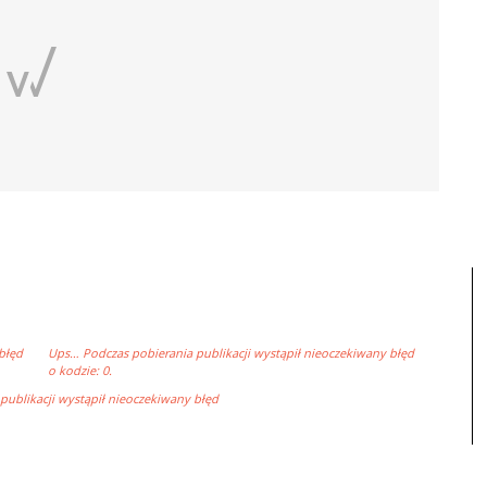
błęd
Ups… Podczas pobierania publikacji wystąpił nieoczekiwany błęd
o kodzie: 0.
ublikacji wystąpił nieoczekiwany błęd