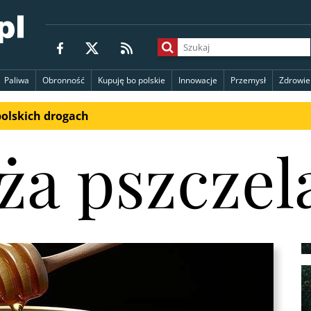
Paliwa
Obronność
Kupuję bo polskie
Innowacje
Przemysł
Zdrowie
polskich drogach
ża pszczel