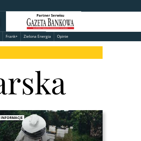
Partner Serwisu
Frank+
Zielona Energia
Opinie
arska
INFORMACJE