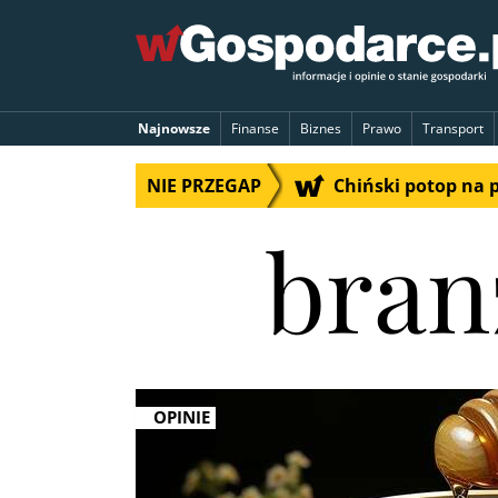
Najnowsze
Finanse
Biznes
Prawo
Transport
NIE PRZEGAP
Chiński potop na 
bran
OPINIE