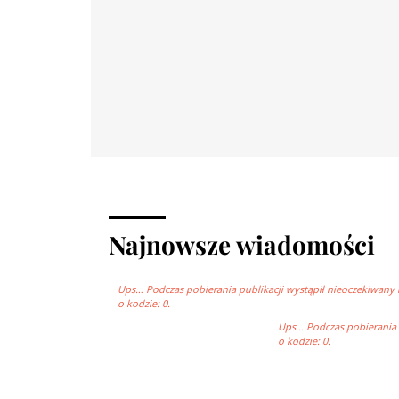
Najnowsze wiadomości
Ups… Podczas pobierania publikacji wystąpił nieoczekiwany 
o kodzie: 0.
Ups… Podczas pobierania p
o kodzie: 0.