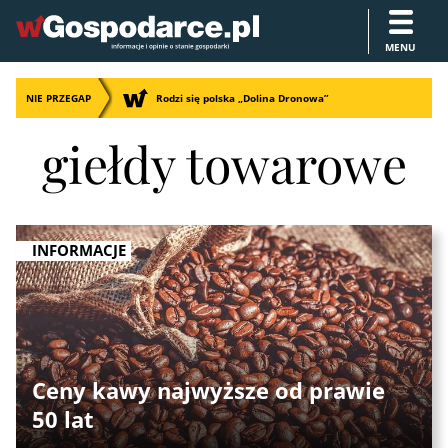
MENU
NIE PRZEGAP
Rodzi się polska „Dolina Dronowa”
giełdy towarowe
INFORMACJE
Ceny kawy najwyższe od prawie
50 lat