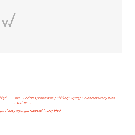
błęd
Ups… Podczas pobierania publikacji wystąpił nieoczekiwany błęd
o kodzie: 0.
ublikacji wystąpił nieoczekiwany błęd