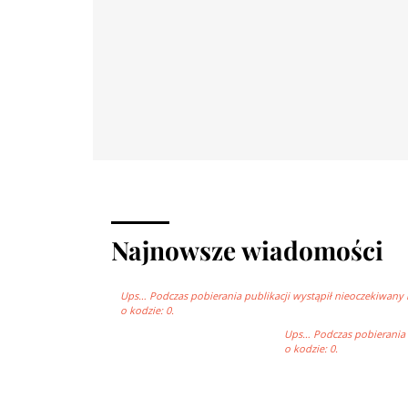
Najnowsze wiadomości
Ups… Podczas pobierania publikacji wystąpił nieoczekiwany 
o kodzie: 0.
Ups… Podczas pobierania p
o kodzie: 0.