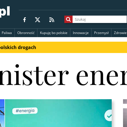
Paliwa
Obronność
Kupuję bo polskie
Innowacje
Przemysł
Zdrowie
polskich drogach
nister ener