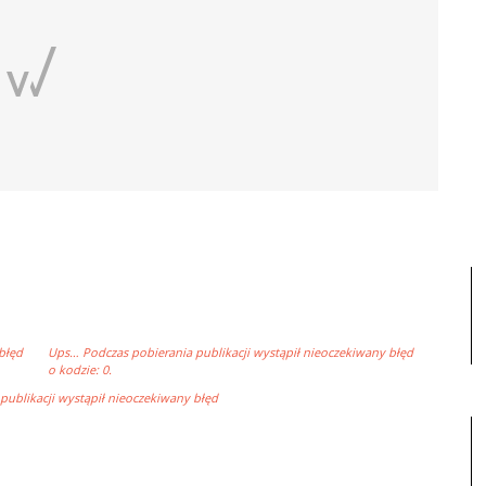
błęd
Ups… Podczas pobierania publikacji wystąpił nieoczekiwany błęd
o kodzie: 0.
ublikacji wystąpił nieoczekiwany błęd