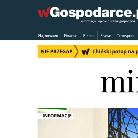
Najnowsze
Finanse
Biznes
Prawo
Transport
NIE PRZEGAP
Chiński potop na 
mi
INFORMACJE