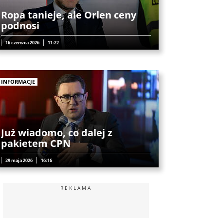
Ropa tanieje, ale Orlen ceny
podnosi
16 czerwca 2026
11:22
INFORMACJE
Już wiadomo, co dalej z
pakietem CPN
29 maja 2026
16:16
REKLAMA