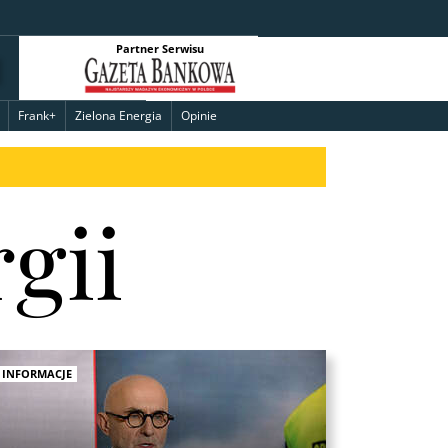
Partner Serwisu
Frank+
Zielona Energia
Opinie
gii
INFORMACJE