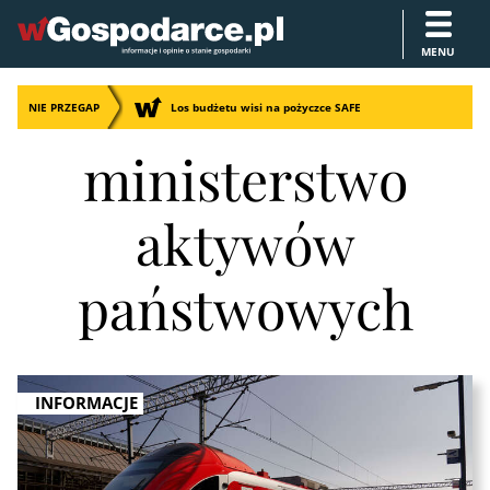
MENU
NIE PRZEGAP
Los budżetu wisi na pożyczce SAFE
ministerstwo
aktywów
państwowych
INFORMACJE