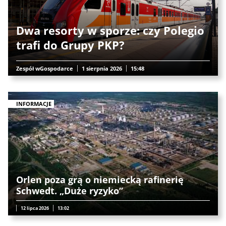
Dwa resorty w sporze: czy Polegio
trafi do Grupy PKP?
Zespół wGospodarce
1 sierpnia 2026
15:48
INFORMACJE
Orlen poza grą o niemiecką rafinerię
Schwedt. „Duże ryzyko”
12 lipca 2026
13:02