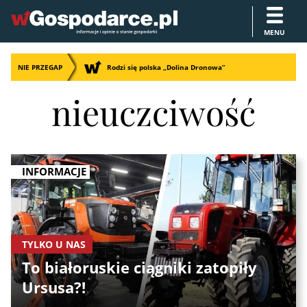
MENU
NIE PRZEGAP
Rodzi się polska „Dolina Dronowa”
nieuczciwość
INFORMACJE
TYLKO U NAS
To białoruskie ciągniki zatopiły
Ursusa?!