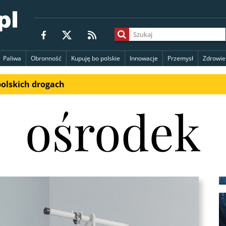
Paliwa
Obronność
Kupuję bo polskie
Innowacje
Przemysł
Zdrowie
polskich drogach
ośrodek