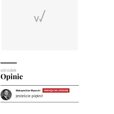
ośrodek
Opinie
Maksymilian Wysocki
INWAZJA NA UKRAINĘ
Jesteście piękni!