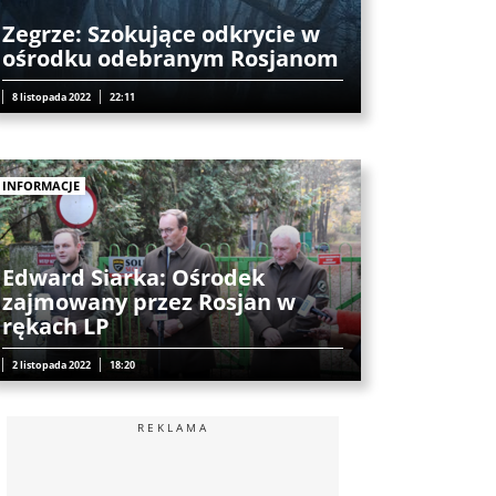
Zegrze: Szokujące odkrycie w
ośrodku odebranym Rosjanom
8 listopada 2022
22:11
INFORMACJE
Edward Siarka: Ośrodek
zajmowany przez Rosjan w
rękach LP
2 listopada 2022
18:20
REKLAMA