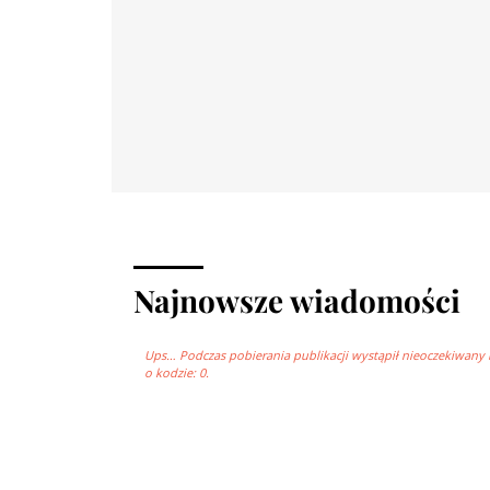
Najnowsze wiadomości
Ups… Podczas pobierania publikacji wystąpił nieoczekiwany 
o kodzie: 0.