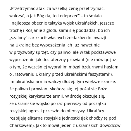
„Przetrzymać atak, za wszelką cenę przetrzymać,
walczyć, a jak Bóg da, to i odeprzeć” – to śmiała
i najlepsza obecnie taktyka wojsk ukraińskich. Jeszcze
trochę i Rosjanie z głodu sami się poddadzą, bo ich
„szalony” car rzucił własnych żołdaków do inwazji
na Ukrainę bez wyposażenia ich już nawet nie
w przyzwoity sprzęt, czy paliwo, ale w tak podstawowe
wyposażenie jak dostateczny prowiant (nie mówiąc już
o tym, że wcześniej wyprał im mózgi bzdurnymi hasłami
o „ratowaniu Ukrainy przed ukraińskimi faszystami”).
Im ukraińska armia walczy dłużej, tym większe szanse,
że paliwo i prowiant skończą się tej pożal się Boże
rosyjskiej karykaturze armii. W środę okazuje się,
że ukraińskie wojsko po raz pierwszy od początku
rosyjskiej agresji przeszło do ofensywy. Ukraińcy
rozbijają elitarne rosyjskie jednostki (jak choćby tę pod
Charkowem). Jak to mówił jeden z ukraińskich dowódców