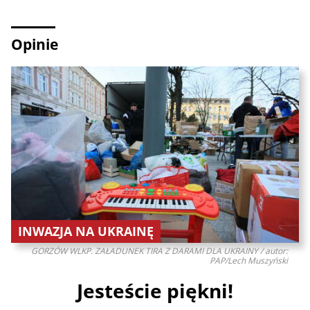
Opinie
INWAZJA NA UKRAINĘ
GORZÓW WLKP. ZAŁADUNEK TIRA Z DARAMI DLA UKRAINY / autor:
PAP/Lech Muszyński
Jesteście piękni!