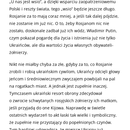
„U nas jest wsio”, a dzięki wsparciu zaopatrzeniowemu
Polski i reszty świata, tego „wsio” będzie jeszcze długo.
Rosjanie za to mają coraz mniej, a jeśli tak dalej pójdzie,
nie zostanie im już nic. O to, żeby Rosjanom nic nie
zostało, doskonale zadbał już ich wódz, Władimir Putin,
czym pokazał pogardę dla życia i istnienia już nie tylko
Ukraińców, ale dla wartości życia własnych obywateli-
żołnierzy.
Nikt nie miałby chyba za złe, gdyby za to, co Rosjanie
zrobili i robią ukraińskim cywilom, Ukraińcy odcięli głowy
jeńcom i średniowiecznym zwyczajem powbijali na pal
na rogatkach miast. A jednak jest zupełnie inaczej.
Tymczasem ukraiński resort obrony zdecydował
o zwrocie schwytanych rosyjskich żołnierzy ich matkom,
jeśli przyjadą do one Kijowa. Naprawdę w świetle
ostatnich wydarzeń to akt łaski tak wielki i symboliczny,
że zupełnie nie przystający do popełnionych czynów.
Tym bardziej udowadnia, że miejsce Ukrainy już