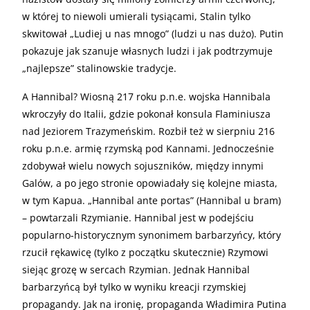
w której to niewoli umierali tysiącami, Stalin tylko
skwitował „Ludiej u nas mnogo” (ludzi u nas dużo). Putin
pokazuje jak szanuje własnych ludzi i jak podtrzymuje
„najlepsze” stalinowskie tradycje.
A Hannibal? Wiosną 217 roku p.n.e. wojska Hannibala
wkroczyły do Italii, gdzie pokonał konsula Flaminiusza
nad Jeziorem Trazymeńskim. Rozbił też w sierpniu 216
roku p.n.e. armię rzymską pod Kannami. Jednocześnie
zdobywał wielu nowych sojuszników, między innymi
Galów, a po jego stronie opowiadały się kolejne miasta,
w tym Kapua. „Hannibal ante portas” (Hannibal u bram)
– powtarzali Rzymianie. Hannibal jest w podejściu
popularno-historycznym synonimem barbarzyńcy, który
rzucił rękawicę (tylko z początku skutecznie) Rzymowi
siejąc grozę w sercach Rzymian. Jednak Hannibal
barbarzyńcą był tylko w wyniku kreacji rzymskiej
propagandy. Jak na ironię, propaganda Władimira Putina