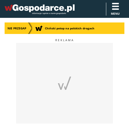
MENU
NIE PRZEGAP
Chiński potop na polskich drogach