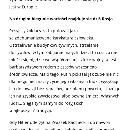
jest w Europie.
Na drugim biegunie wartości znajduje się dziś Rosja
Rosyjscy żołdacy za to pokazali jaką
są zdehumanizowaną karykaturą człowieka.
Ostrzeliwanie budynków cywilnych, strzelanie
do cywilów, w tym zabijanie małych dzieci to coś, co nie
mieści się nigdzie we współczesnej sztuce wojny, a jest
barbarzyństwem rodem z czasów wczesnego
średniowiecza. Mało tego, Putin pokazał jak zupełnie nic
dla niego nie znaczy życie jego własnych ludzi, wysyłając
ich do inwazji bez zapasów, bez planu powrotu, skazując
ich na szybkie zwycięstwo, albo pewną śmierć. Własnych
ludzi… Sięga tym samym do rosyjskich
„najlepszych” tradycji.
Gdy Hitler uderzył na Związek Radziecki i do niewoli
nazistów dostały się miliony żołnierzy armii czerwonej,