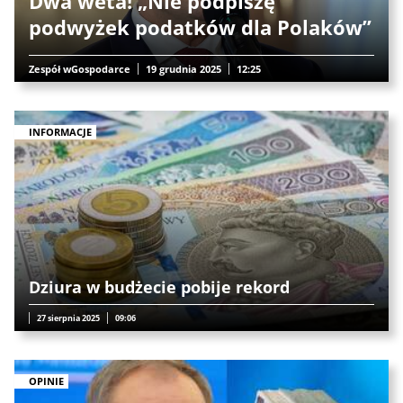
Dwa weta! „Nie podpiszę
podwyżek podatków dla Polaków”
Zespół wGospodarce
19 grudnia 2025
12:25
INFORMACJE
Dziura w budżecie pobije rekord
27 sierpnia 2025
09:06
OPINIE