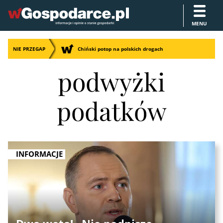
MENU
NIE PRZEGAP
Chiński potop na polskich drogach
podwyżki
podatków
INFORMACJE