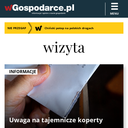
MENU
NIE PRZEGAP
Chiński potop na polskich drogach
wizyta
INFORMACJE
Uwaga na tajemnicze koperty