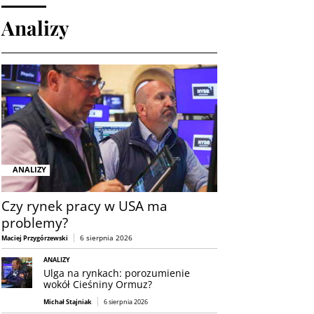
Analizy
ANALIZY
Czy rynek pracy w USA ma
problemy?
6 sierpnia 2026
Maciej Przygórzewski
ANALIZY
Ulga na rynkach: porozumienie
wokół Cieśniny Ormuz?
Michał Stajniak
6 sierpnia 2026