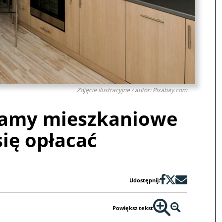
Zdjęcie ilustracyjne / autor: Pixabay.com
ramy mieszkaniowe
ię opłacać
Udostępnij:
Powiększ tekst