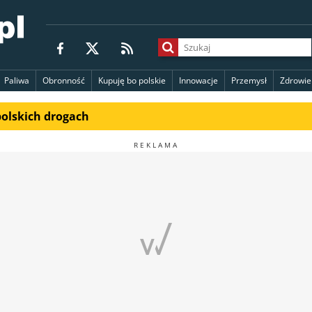
Paliwa
Obronność
Kupuję bo polskie
Innowacje
Przemysł
Zdrowie
polskich drogach