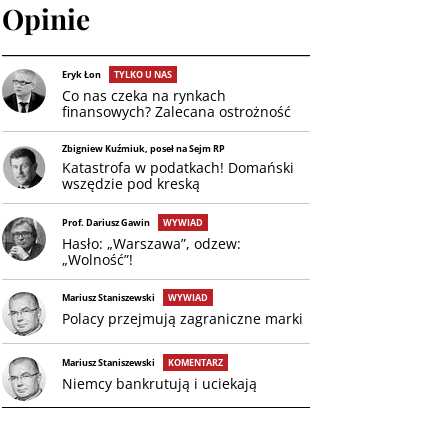
Opinie
Eryk Łon
TYLKO U NAS
Co nas czeka na rynkach
finansowych? Zalecana ostrożność
Zbigniew Kuźmiuk, poseł na Sejm RP
Katastrofa w podatkach! Domański
wszędzie pod kreską
Prof. Dariusz Gawin
WYWIAD
Hasło: „Warszawa”, odzew:
„Wolność”!
Mariusz Staniszewski
WYWIAD
Polacy przejmują zagraniczne marki
Mariusz Staniszewski
KOMENTARZ
Niemcy bankrutują i uciekają