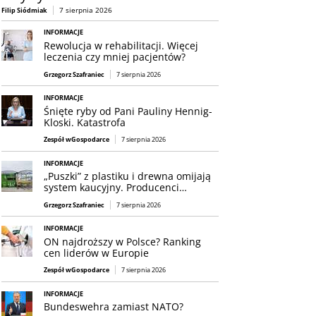
7 sierpnia 2026
Filip Siódmiak
INFORMACJE
Rewolucja w rehabilitacji. Więcej
leczenia czy mniej pacjentów?
Grzegorz Szafraniec
7 sierpnia 2026
INFORMACJE
Śnięte ryby od Pani Pauliny Hennig-
Kloski. Katastrofa
Zespół wGospodarce
7 sierpnia 2026
INFORMACJE
„Puszki” z plastiku i drewna omijają
system kaucyjny. Producenci…
Grzegorz Szafraniec
7 sierpnia 2026
INFORMACJE
ON najdroższy w Polsce? Ranking
cen liderów w Europie
Zespół wGospodarce
7 sierpnia 2026
INFORMACJE
Bundeswehra zamiast NATO?