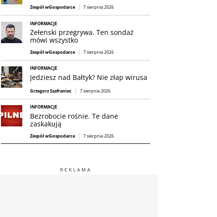
Zespół wGospodarce
7 sierpnia 2026
INFORMACJE
Zełenski przegrywa. Ten sondaż
mówi wszystko
Zespół wGospodarce
7 sierpnia 2026
INFORMACJE
Jedziesz nad Bałtyk? Nie złap wirusa
Grzegorz Szafraniec
7 sierpnia 2026
INFORMACJE
Bezrobocie rośnie. Te dane
zaskakują
Zespół wGospodarce
7 sierpnia 2026