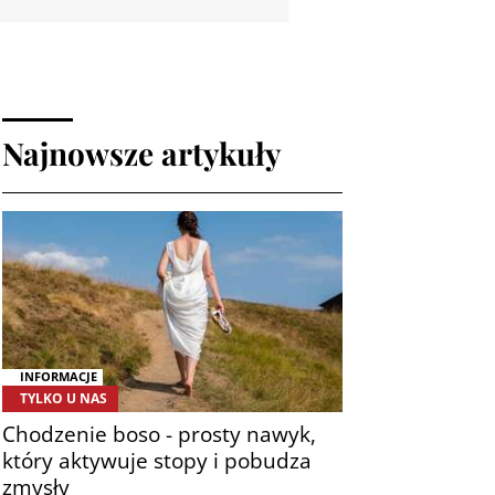
Najnowsze artykuły
INFORMACJE
TYLKO U NAS
Chodzenie boso - prosty nawyk,
który aktywuje stopy i pobudza
zmysły