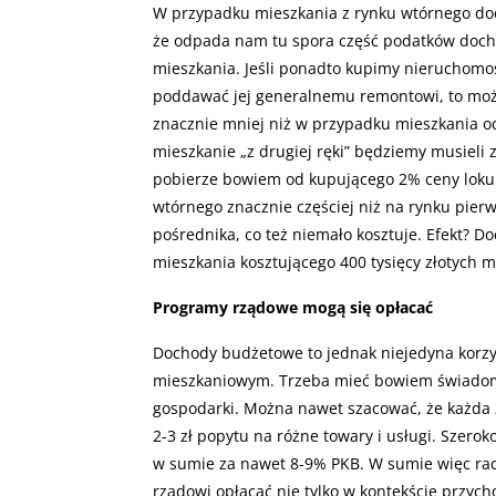
W przypadku mieszkania z rynku wtórnego doc
że odpada nam tu spora część podatków doch
mieszkania. Jeśli ponadto kupimy nieruchomoś
poddawać jej generalnemu remontowi, to moż
znacznie mniej niż w przypadku mieszkania o
mieszkanie „z drugiej ręki” będziemy musieli z
pobierze bowiem od kupującego 2% ceny loku
wtórnego znacznie częściej niż na rynku pie
pośrednika, co też niemało kosztuje. Efekt? 
mieszkania kosztującego 400 tysięcy złotych m
Programy rządowe mogą się opłacać
Dochody budżetowe to jednak niejedyna korzyś
mieszkaniowym. Trzeba mieć bowiem świadom
gospodarki. Można nawet szacować, że każd
2-3 zł popytu na różne towary i usługi. Szer
w sumie za nawet 8-9% PKB. W sumie więc rac
rządowi opłacać nie tylko w kontekście przyc