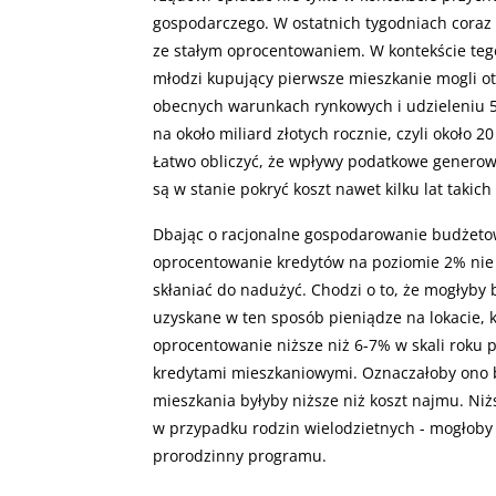
gospodarczego. W ostatnich tygodniach coraz 
ze stałym oprocentowaniem. W kontekście tego
młodzi kupujący pierwsze mieszkanie mogli ot
obecnych warunkach rynkowych i udzieleniu 
na około miliard złotych rocznie, czyli około 2
Łatwo obliczyć, że wpływy podatkowe generow
są w stanie pokryć koszt nawet kilku lat takic
Dbając o racjonalne gospodarowanie budżetow
oprocentowanie kredytów na poziomie 2% nie
skłaniać do nadużyć. Chodzi o to, że mogłyb
uzyskane w ten sposób pieniądze na lokacie, k
oprocentowanie niższe niż 6-7% w skali roku 
kredytami mieszkaniowymi. Oznaczałoby ono b
mieszkania byłyby niższe niż koszt najmu. N
w przypadku rodzin wielodzietnych - mogłoby
prorodzinny programu.