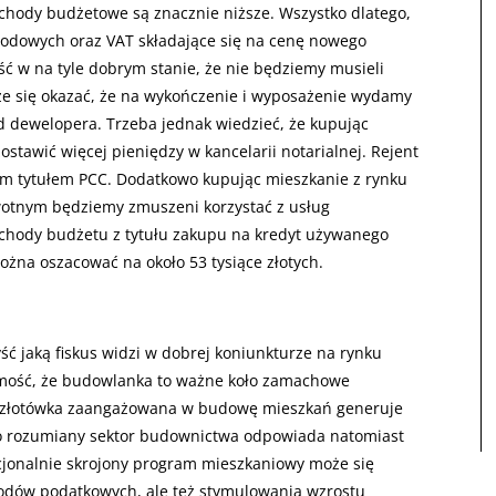
hody budżetowe są znacznie niższe. Wszystko dlatego,
odowych oraz VAT składające się na cenę nowego
ć w na tyle dobrym stanie, że nie będziemy musieli
e się okazać, że na wykończenie i wyposażenie wydamy
d dewelopera. Trzeba jednak wiedzieć, że kupując
ostawić więcej pieniędzy w kancelarii notarialnej. Rejent
m tytułem PCC. Dodatkowo kupując mieszkanie z rynku
rwotnym będziemy zmuszeni korzystać z usług
Dochody budżetu z tytułu zakupu na kredyt używanego
ożna oszacować na około 53 tysiące złotych.
ć jaką fiskus widzi w dobrej koniunkturze na rynku
ość, że budowlanka to ważne koło zamachowe
a złotówka zaangażowana w budowę mieszkań generuje
oko rozumiany sektor budownictwa odpowiada natomiast
jonalnie skrojony program mieszkaniowy może się
hodów podatkowych, ale też stymulowania wzrostu