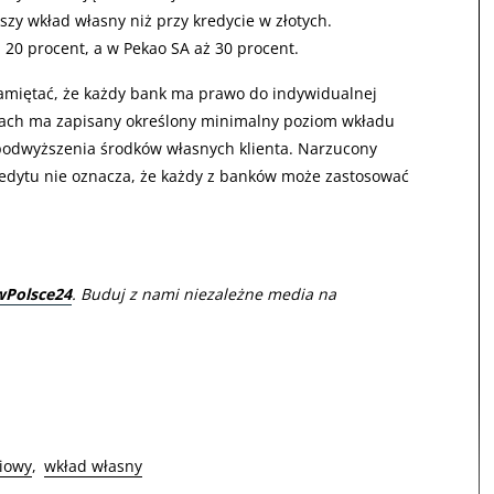
y wkład własny niż przy kredycie w złotych.
0 procent, a w Pekao SA aż 30 procent.
 pamiętać, że każdy bank ma prawo do indywidualnej
urach ma zapisany określony minimalny poziom wkładu
 podwyższenia środków własnych klienta. Narzucony
dytu nie oznacza, że każdy z banków może zastosować
wPolsce24
. Buduj z nami niezależne media na
iowy
wkład własny