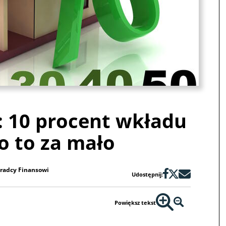
 10 procent wkładu
o to za mało
oradcy Finansowi
Udostępnij:
Powiększ tekst