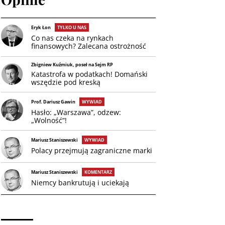
Eryk Łon
TYLKO U NAS
Co nas czeka na rynkach
finansowych? Zalecana ostrożność
Zbigniew Kuźmiuk, poseł na Sejm RP
Katastrofa w podatkach! Domański
wszędzie pod kreską
Prof. Dariusz Gawin
WYWIAD
Hasło: „Warszawa”, odzew:
„Wolność”!
Mariusz Staniszewski
WYWIAD
Polacy przejmują zagraniczne marki
Mariusz Staniszewski
KOMENTARZ
Niemcy bankrutują i uciekają