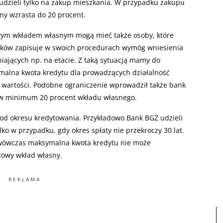
dzieli tylko na zakup mieszkania. W przypadku zakupu
y wzrasta do 20 procent.
wym wkładem własnym mogą mieć także osoby, które
nków zapisuje w swoich procedurach wymóg wniesienia
iających np. na etacie. Z taką sytuacją mamy do
malna kwota kredytu dla prowadzących działalność
 wartości. Podobne ograniczenie wprowadził także bank
ców minimum 20 procent wkładu własnego.
od okresu kredytowania. Przykładowo Bank BGŻ udzieli
ko w przypadku, gdy okres spłaty nie przekroczy 30 lat.
t, wówczas maksymalna kwota kredytu nie może
towy wkład własny.
REKLAMA