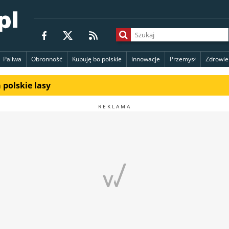
Paliwa
Obronność
Kupuję bo polskie
Innowacje
Przemysł
Zdrowie
polskie lasy