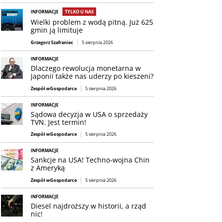
INFORMACJE
TYLKO U NAS
Wielki problem z wodą pitną. Już 625
gmin ją limituje
Grzegorz Szafraniec
5 sierpnia 2026
INFORMACJE
Dlaczego rewolucja monetarna w
Japonii także nas uderzy po kieszeni?
Zespół wGospodarce
5 sierpnia 2026
INFORMACJE
Sądowa decyzja w USA o sprzedaży
TVN. Jest termin!
Zespół wGospodarce
5 sierpnia 2026
INFORMACJE
Sankcje na USA! Techno-wojna Chin
z Ameryką
Zespół wGospodarce
5 sierpnia 2026
INFORMACJE
Diesel najdroższy w historii, a rząd
nic!