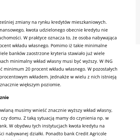
ześniej zmiany na rynku kredytów mieszkaniowych.
nansowego, kwota udzielonego obecnie kredytu nie
ruchomości. W praktyce oznacza to, że osoba nabywająca
cent wkładu własnego. Pomimo iż takie minimalne
ele banków zaostrzone kryteria stawiało już wiele
ankach minimalny wkład własny musi być wyższy. W ING
ać minimum 20 procent wkładu własnego. W pozostałych
 procentowym wkładem. Jednakże w wielu z nich istnieją
a znacznie większym poziomie.
znie
owlaną musimy wnieść znacznie wyższy wkład własny,
 czy domu. Z taką sytuacją mamy do czynienia np. w
bank. W obydwu tych instytucjach kwota kredytu na
ci nabywanej działki. Ponadto bank Credit Agricole