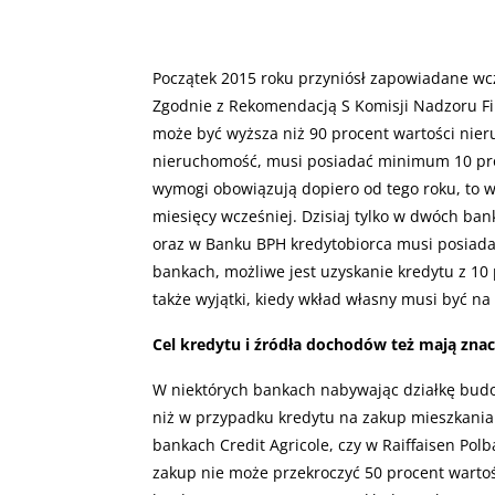
Początek 2015 roku przyniósł zapowiadane wc
Zgodnie z Rekomendacją S Komisji Nadzoru Fi
może być wyższa niż 90 procent wartości nie
nieruchomość, musi posiadać minimum 10 pro
wymogi obowiązują dopiero od tego roku, to wi
miesięcy wcześniej. Dzisiaj tylko w dwóch b
oraz w Banku BPH kredytobiorca musi posiad
bankach, możliwe jest uzyskanie kredytu z 10
także wyjątki, kiedy wkład własny musi być n
Cel kredytu i źródła dochodów też mają znac
W niektórych bankach nabywając działkę bud
niż w przypadku kredytu na zakup mieszkania
bankach Credit Agricole, czy w Raiffaisen Pol
zakup nie może przekroczyć 50 procent wartoś