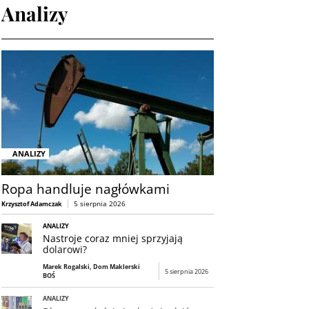
Analizy
ANALIZY
Ropa handluje nagłówkami
5 sierpnia 2026
Krzysztof Adamczak
ANALIZY
Nastroje coraz mniej sprzyjają
dolarowi?
Marek Rogalski, Dom Maklerski
5 sierpnia 2026
BOŚ
ANALIZY