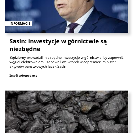
INFORMACJE
Sasin: inwestycje w górnictwie są
niezbędne
Będziemy prowadzili niezbędne inwestycje w górnictwie, by zapewnić
węgiel elektrowniom - zapewnił we wtorek wicepremier, minister
aktywów państwowych Jacek Sasin
Zespół wGospodarce