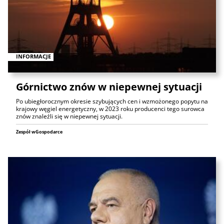
INFORMACJE
Górnictwo znów w niepewnej sytuacji
Po ubiegłorocznym okresie szybujących cen i wzmożonego popytu na
krajowy węgiel energetyczny, w 2023 roku producenci tego surowca
znów znaleźli się w niepewnej sytuacji.
Zespół wGospodarce