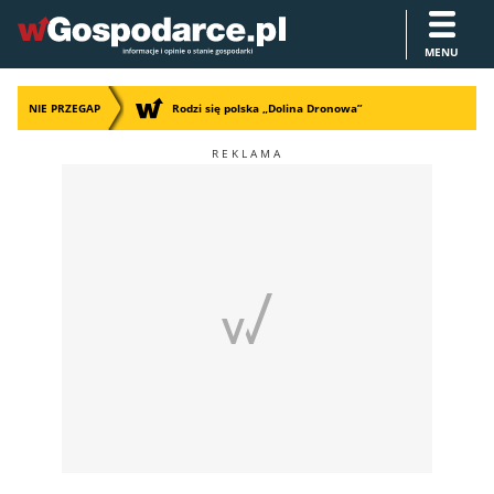
MENU
NIE PRZEGAP
Rodzi się polska „Dolina Dronowa”