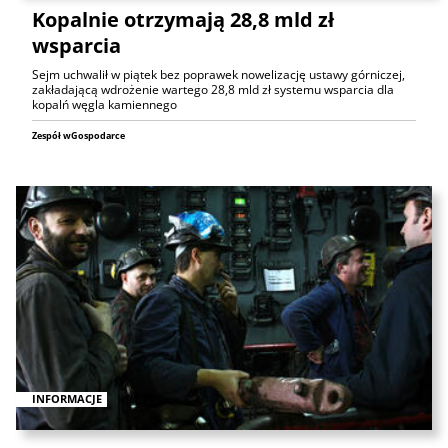
Kopalnie otrzymają 28,8 mld zł
wsparcia
Sejm uchwalił w piątek bez poprawek nowelizację ustawy górniczej,
zakładającą wdrożenie wartego 28,8 mld zł systemu wsparcia dla
kopalń węgla kamiennego
Zespół wGospodarce
INFORMACJE