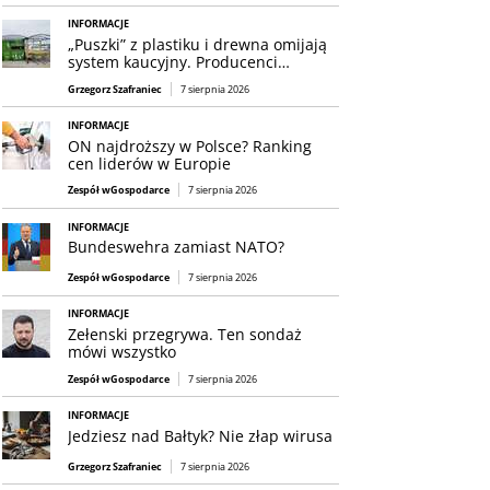
INFORMACJE
„Puszki” z plastiku i drewna omijają
system kaucyjny. Producenci…
Grzegorz Szafraniec
7 sierpnia 2026
INFORMACJE
ON najdroższy w Polsce? Ranking
cen liderów w Europie
Zespół wGospodarce
7 sierpnia 2026
INFORMACJE
Bundeswehra zamiast NATO?
Zespół wGospodarce
7 sierpnia 2026
INFORMACJE
Zełenski przegrywa. Ten sondaż
mówi wszystko
Zespół wGospodarce
7 sierpnia 2026
INFORMACJE
Jedziesz nad Bałtyk? Nie złap wirusa
Grzegorz Szafraniec
7 sierpnia 2026