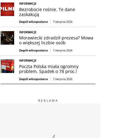
INFORMACJE
Bezrobocie rośnie. Te dane
zaskakują
Zespół wGospodarce
7 sierpnia 2026
INFORMACJE
Morawiecki zdradził prezesa? Mowa
o większej liczbie osób
Zespół wGospodarce
7 sierpnia 2026
INFORMACJE
Poczta Polska miała ogromny
problem. Spadek o 78 proc.!
Zespół wGospodarce
7 sierpnia 2026