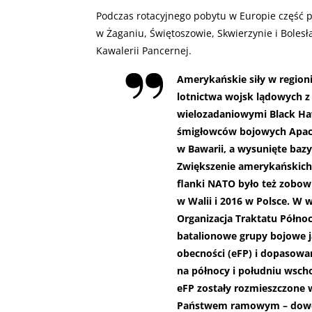
Podczas rotacyjnego pobytu w Europie część 
w Żaganiu, Świętoszowie, Skwierzynie i Bolesł
Kawalerii Pancernej.
Amerykańskie siły w regioni
lotnictwa wojsk lądowych z
wielozadaniowymi Black Haw
śmigłowców bojowych Apa
w Bawarii, a wysunięte bazy
Zwiększenie amerykańskich 
flanki NATO było też zobow
w Walii i 2016 w Polsce. W
Organizacja Traktatu Półno
batalionowe grupy bojowe j
obecności (eFP) i dopasowan
na północy i południu wscho
eFP zostały rozmieszczone w
Państwem ramowym – dowod