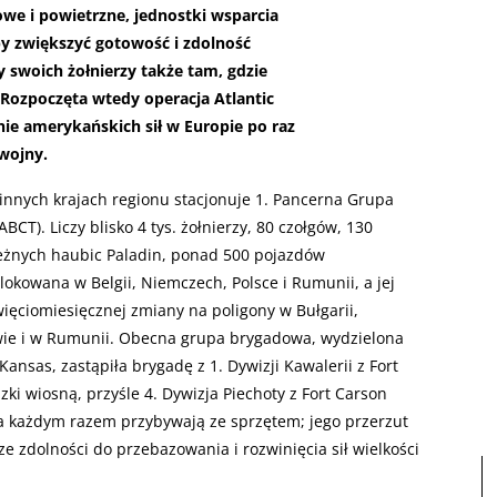
owe i powietrzne, jednostki wsparcia
y zwiększyć gotowość i zdolność
y swoich żołnierzy także tam, gdzie
 Rozpoczęta wtedy operacja Atlantic
nie amerykańskich sił w Europie po raz
wojny.
 innych krajach regionu stacjonuje 1. Pancerna Grupa
T). Liczy blisko 4 tys. żołnierzy, 80 czołgów, 130
eżnych haubic Paladin, ponad 500 pojazdów
lokowana w Belgii, Niemczech, Polsce i Rumunii, a jej
ięciomiesięcznej zmiany na poligony w Bułgarii,
twie i w Rumunii. Obecna grupa brygadowa, wydzielona
 Kansas, zastąpiła brygadę z 1. Dywizji Kawalerii z Fort
ki wiosną, przyśle 4. Dywizja Piechoty z Fort Carson
a każdym razem przybywają ze sprzętem; jego przerzut
e zdolności do przebazowania i rozwinięcia sił wielkości