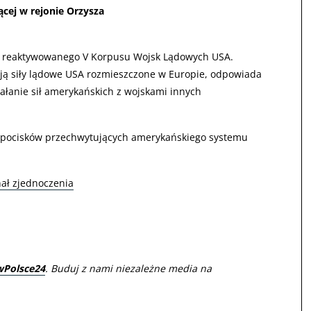
ącej w rejonie Orzysza
o reaktywowanego V Korpusu Wojsk Lądowych USA.
ą siły lądowe USA rozmieszczone w Europie, odpowiada
ałanie sił amerykańskich z wojskami innych
 pocisków przechwytujących amerykańskiego systemu
nał zjednoczenia
wPolsce24
. Buduj z nami niezależne media na