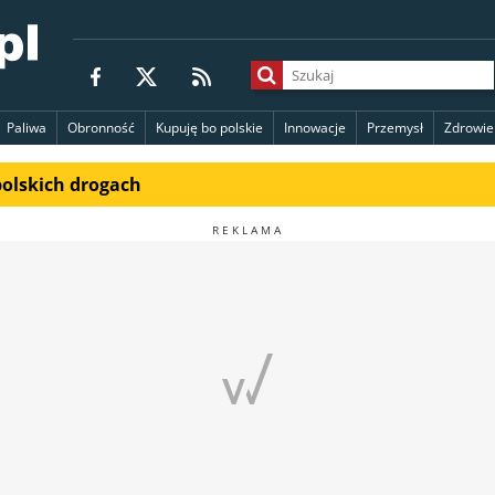
Paliwa
Obronność
Kupuję bo polskie
Innowacje
Przemysł
Zdrowie
polskich drogach