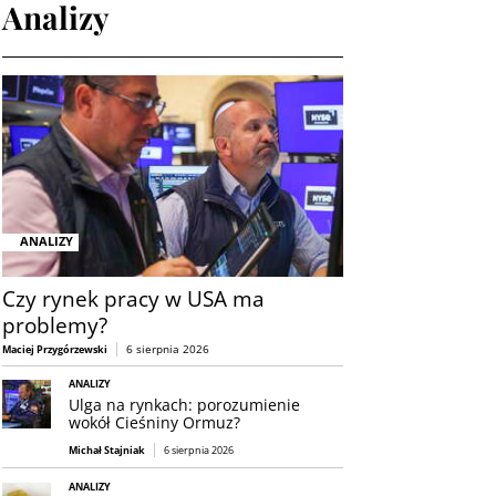
Analizy
ANALIZY
Czy rynek pracy w USA ma
problemy?
6 sierpnia 2026
Maciej Przygórzewski
ANALIZY
Ulga na rynkach: porozumienie
wokół Cieśniny Ormuz?
Michał Stajniak
6 sierpnia 2026
ANALIZY