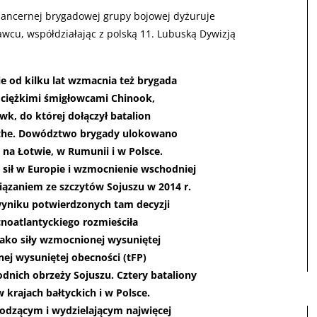
pancernej brygadowej grupy bojowej dyżuruje
awcu, współdziałając z polską 11. Lubuską Dywizją
e od kilku lat wzmacnia też brygada
 ciężkimi śmigłowcami Chinook,
k, do której dołączył batalion
che. Dowództwo brygady ulokowano
 na Łotwie, w Rumunii i w Polsce.
sił w Europie i wzmocnienie wschodniej
iązaniem ze szczytów Sojuszu w 2014 r.
 wyniku potwierdzonych tam decyzji
cnoatlantyckiego rozmieściła
ako siły wzmocnionej wysuniętej
ej wysuniętej obecności (tFP)
dnich obrzeży Sojuszu. Cztery bataliony
 krajach bałtyckich i w Polsce.
zącym i wydzielającym najwięcej