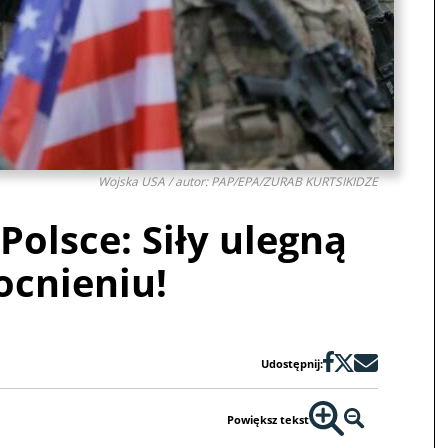
Wojska USA / autor: PAP/EPA/ZURAB KURTSIKIDZE
olsce: Siły ulegną
cnieniu!
Udostępnij:
Powiększ tekst