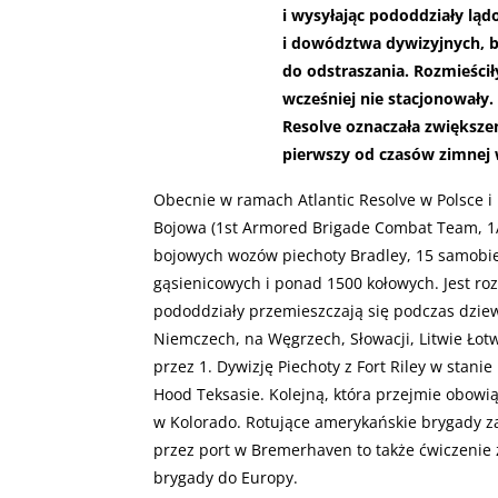
i wysyłając pododdziały ląd
i dowództwa dywizyjnych, b
do odstraszania. Rozmieścił
wcześniej nie stacjonowały.
Resolve oznaczała zwiększe
pierwszy od czasów zimnej 
Obecnie w ramach Atlantic Resolve w Polsce i
Bojowa (1st Armored Brigade Combat Team, 1ABC
bojowych wozów piechoty Bradley, 15 samobi
gąsienicowych i ponad 1500 kołowych. Jest roz
pododdziały przemieszczają się podczas dziew
Niemczech, na Węgrzech, Słowacji, Litwie Ło
przez 1. Dywizję Piechoty z Fort Riley w stanie
Hood Teksasie. Kolejną, która przejmie obowiąz
w Kolorado. Rotujące amerykańskie brygady z
przez port w Bremerhaven to także ćwiczenie z
brygady do Europy.