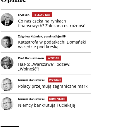
Eryk Łon
TYLKO U NAS
Co nas czeka na rynkach
finansowych? Zalecana ostrożność
Zbigniew Kuźmiuk, poseł na Sejm RP
Katastrofa w podatkach! Domański
wszędzie pod kreską
Prof. Dariusz Gawin
WYWIAD
Hasło: „Warszawa”, odzew:
„Wolność”!
Mariusz Staniszewski
WYWIAD
Polacy przejmują zagraniczne marki
Mariusz Staniszewski
KOMENTARZ
Niemcy bankrutują i uciekają