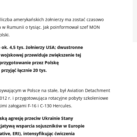
, liczba amerykańskich żołnierzy ma zostać czasowo
 a w Rumunii o tysiąc. Jak poinformował szef MON
lski.
 ok. 4,5 tys. żołnierzy USA; dwustronne
wojskowej przewiduje zwiększenie tej
i przygotowanie przez Polskę
przyjąć łącznie 20 tys.
wającym w Polsce na stałe, był Aviation Detachment
012 r. i przygotowująca rotacyjne pobyty szkoleniowe
kimi załogami F-16 i C-130 Hercules.
jską agresję przeciw Ukrainie Stany
icjatywą wsparcia sojuszników w Europie
tive, ERI), intensyfikując ćwiczenia