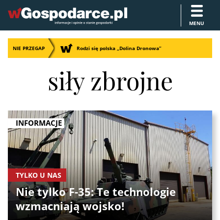
MENU
NIE PRZEGAP
Rodzi się polska „Dolina Dronowa”
siły zbrojne
INFORMACJE
TYLKO U NAS
Nie tylko F-35: Te technologie
wzmacniają wojsko!