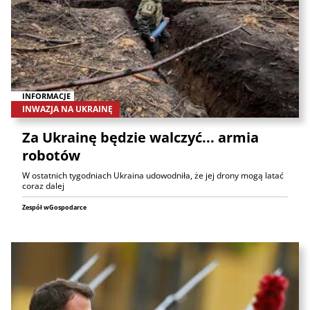
INFORMACJE
INWAZJA NA UKRAINĘ
Za Ukrainę będzie walczyć... armia
robotów
W ostatnich tygodniach Ukraina udowodniła, że jej drony mogą latać
coraz dalej
Zespół wGospodarce