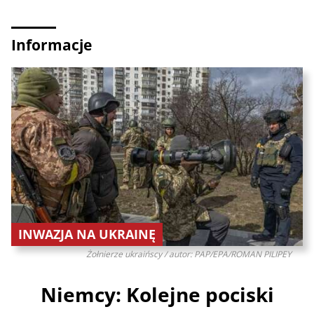
Informacje
INWAZJA NA UKRAINĘ
Żołnierze ukraińscy / autor: PAP/EPA/ROMAN PILIPEY
Niemcy: Kolejne pociski