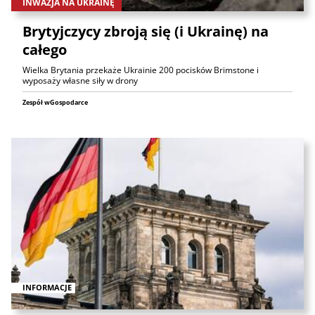
INWAZJA NA UKRAINĘ
Brytyjczycy zbroją się (i Ukrainę) na
całego
Wielka Brytania przekaże Ukrainie 200 pocisków Brimstone i
wyposaży własne siły w drony
Zespół wGospodarce
INFORMACJE