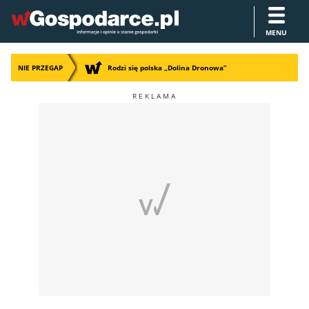
MENU
NIE PRZEGAP
Rodzi się polska „Dolina Dronowa”