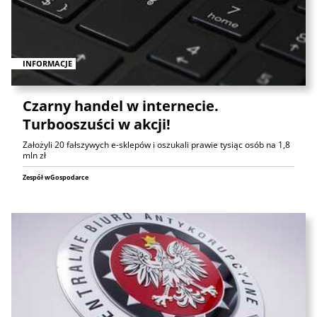
INFORMACJE
Czarny handel w internecie.
Turbooszuści w akcji!
Założyli 20 fałszywych e-sklepów i oszukali prawie tysiąc osób na 1,8
mln zł
Zespół wGospodarce