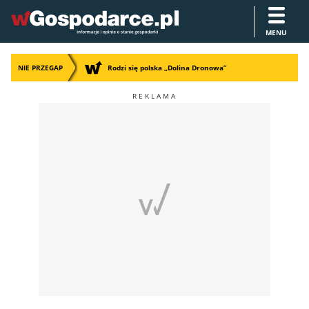
MENU
NIE PRZEGAP
Rodzi się polska „Dolina Dronowa”