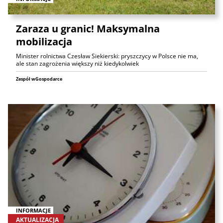
Zaraza u granic! Maksymalna
mobilizacja
Minister rolnictwa Czesław Siekierski: pryszczycy w Polsce nie ma,
ale stan zagrożenia większy niż kiedykolwiek
Zespół wGospodarce
INFORMACJE
AKTUALIZACJA