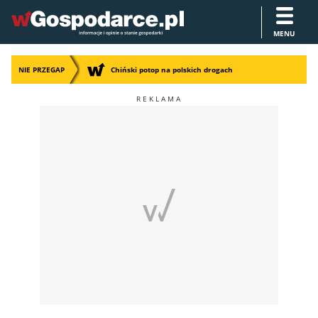
MENU
NIE PRZEGAP
Chiński potop na polskich drogach