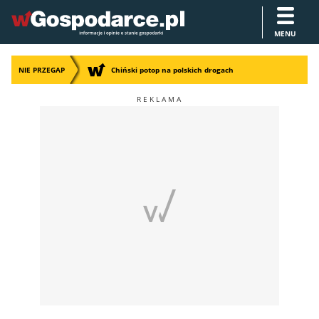
MENU
NIE PRZEGAP
Chiński potop na polskich drogach