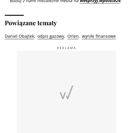
Buduj z nami niezależne media na
wesprzyj.wpolsce24
.
Powiązane tematy
Daniel Obajtek
odpis gazowy
Orlen
wyniki finansowe