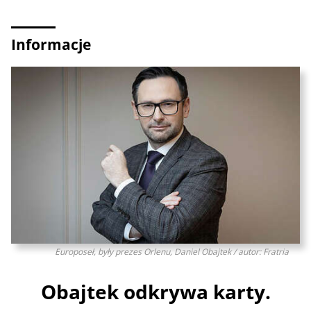
Informacje
Europoseł, były prezes Orlenu, Daniel Obajtek / autor: Fratria
Obajtek odkrywa karty.