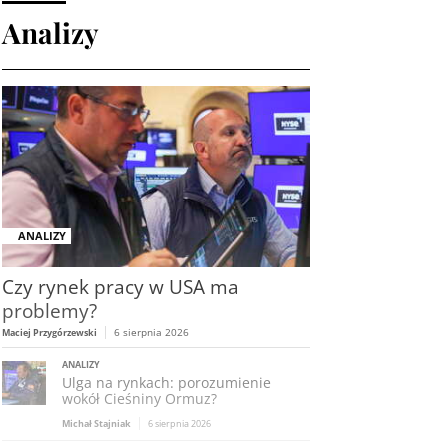
Analizy
ANALIZY
Czy rynek pracy w USA ma
problemy?
6 sierpnia 2026
Maciej Przygórzewski
ANALIZY
Ulga na rynkach: porozumienie
wokół Cieśniny Ormuz?
Michał Stajniak
6 sierpnia 2026