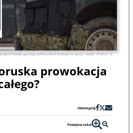
arejestrowały agresję białoruskich funkcjonariuszy / autor: Fratria / X
łoruska prowokacja
całego?
Udostępnij:
Powiększ tekst