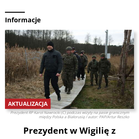
Informacje
AKTUALIZACJA
Prezydent RP Karol Nawrocki (C) podczas wizyty na pasie granicznym
między Polska a Białorusią / autor: PAP/Artur Reszko
Prezydent w Wigilię z