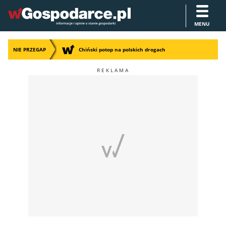
MENU
NIE PRZEGAP
Chiński potop na polskich drogach