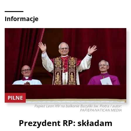
Informacje
PILNE
Papież Leon XIV na balkonie Bazyliki św. Piotra / autor:
PAP/EPA/VATICAN MEDIA
Prezydent RP: składam