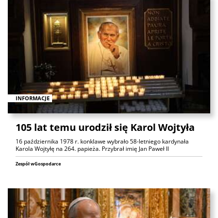
INFORMACJE
105 lat temu urodził się Karol Wojtyła
16 października 1978 r. konklawe wybrało 58-letniego kardynała
Karola Wojtyłę na 264. papieża. Przybrał imię Jan Paweł II
Zespół wGospodarce