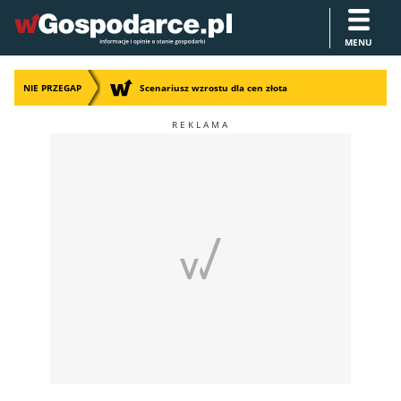
MENU
NIE PRZEGAP
Scenariusz wzrostu dla cen złota