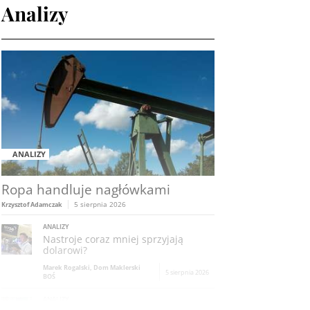
Analizy
ANALIZY
Ropa handluje nagłówkami
5 sierpnia 2026
Krzysztof Adamczak
ANALIZY
Nastroje coraz mniej sprzyjają
dolarowi?
Marek Rogalski, Dom Maklerski
5 sierpnia 2026
BOŚ
ANALIZY