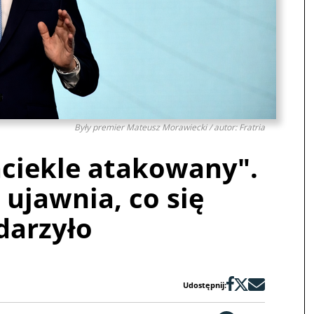
Były premier Mateusz Morawiecki / autor: Fratria
aciekle atakowany".
ujawnia, co się
darzyło
Udostępnij: