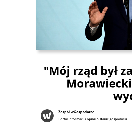
"Mój rząd był z
Morawiecki 
wy
Zespół wGospodarce
Portal informacji i opinii o stanie gospodarki