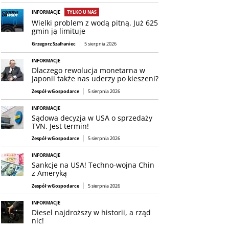
INFORMACJE
TYLKO U NAS
Wielki problem z wodą pitną. Już 625
gmin ją limituje
Grzegorz Szafraniec
5 sierpnia 2026
INFORMACJE
Dlaczego rewolucja monetarna w
Japonii także nas uderzy po kieszeni?
Zespół wGospodarce
5 sierpnia 2026
INFORMACJE
Sądowa decyzja w USA o sprzedaży
TVN. Jest termin!
Zespół wGospodarce
5 sierpnia 2026
INFORMACJE
Sankcje na USA! Techno-wojna Chin
z Ameryką
Zespół wGospodarce
5 sierpnia 2026
INFORMACJE
Diesel najdroższy w historii, a rząd
nic!