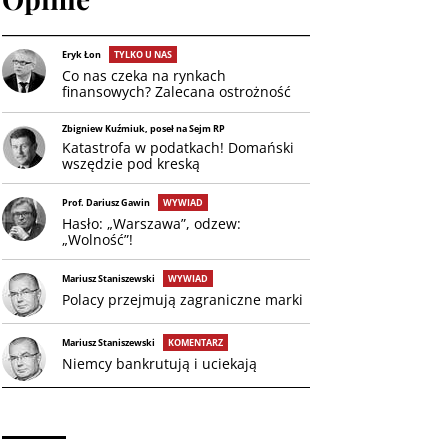
Eryk Łon
TYLKO U NAS
Co nas czeka na rynkach
finansowych? Zalecana ostrożność
Zbigniew Kuźmiuk, poseł na Sejm RP
Katastrofa w podatkach! Domański
wszędzie pod kreską
Prof. Dariusz Gawin
WYWIAD
Hasło: „Warszawa”, odzew:
„Wolność”!
Mariusz Staniszewski
WYWIAD
Polacy przejmują zagraniczne marki
Mariusz Staniszewski
KOMENTARZ
Niemcy bankrutują i uciekają