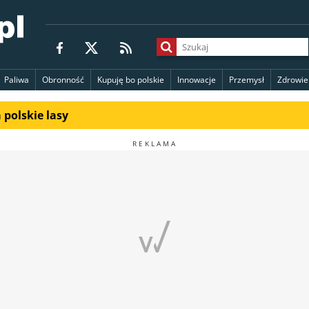
Paliwa
Obronność
Kupuję bo polskie
Innowacje
Przemysł
Zdrowie
polskie lasy