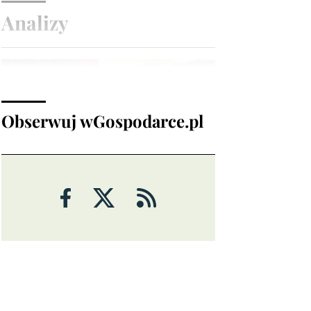
Analizy
Obserwuj wGospodarce.pl
ANALIZY
Czy rynek pracy w USA ma
problemy?
6 sierpnia 2026
Maciej Przygórzewski
ANALIZY
Ulga na rynkach: porozumienie
wokół Cieśniny Ormuz?
Michał Stajniak
6 sierpnia 2026