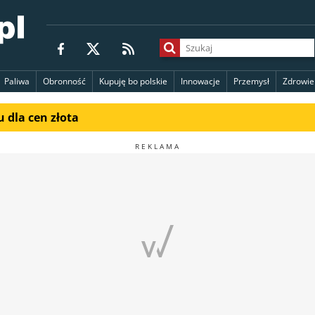
Paliwa
Obronność
Kupuję bo polskie
Innowacje
Przemysł
Zdrowie
 dla cen złota