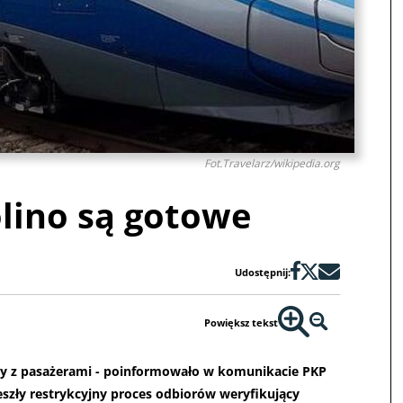
Fot.Travelarz/wikipedia.org
lino są gotowe
Udostępnij:
Powiększ tekst
zdy z pasażerami - poinformowało w komunikacie PKP
zeszły restrykcyjny proces odbiorów weryfikujący