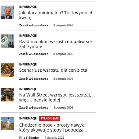
INFORMACJE
Jak płaca minimalna? Tusk wymusił
kwotę
Zespół wGospodarce
8 sierpnia 2026
INFORMACJE
Rząd ma alibi: wzrost cen paliw się
zatrzymuje
Zespół wGospodarce
8 sierpnia 2026
INFORMACJE
Scenariusz wzrostu dla cen złota
Zespół wGospodarce
8 sierpnia 2026
INFORMACJE
Na Wall Street wzrosty. Jest gorzej,
więc... będzie lepiej
Zespół wGospodarce
8 sierpnia 2026
INFORMACJE
TYLKO U NAS
Chodzenie boso - prosty nawyk,
który aktywuje stopy i pobudza…
Filip Siódmiak
7 sierpnia 2026