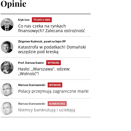
Opinie
Eryk Łon
TYLKO U NAS
Co nas czeka na rynkach
finansowych? Zalecana ostrożność
Zbigniew Kuźmiuk, poseł na Sejm RP
Katastrofa w podatkach! Domański
wszędzie pod kreską
Prof. Dariusz Gawin
WYWIAD
Hasło: „Warszawa”, odzew:
„Wolność”!
Mariusz Staniszewski
WYWIAD
Polacy przejmują zagraniczne marki
Mariusz Staniszewski
KOMENTARZ
Niemcy bankrutują i uciekają