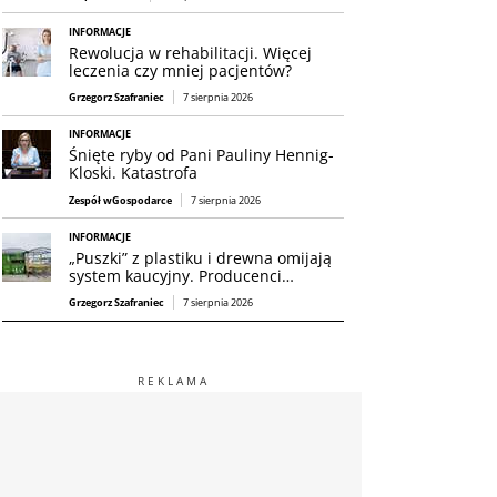
INFORMACJE
Rewolucja w rehabilitacji. Więcej
leczenia czy mniej pacjentów?
Grzegorz Szafraniec
7 sierpnia 2026
INFORMACJE
Śnięte ryby od Pani Pauliny Hennig-
Kloski. Katastrofa
Zespół wGospodarce
7 sierpnia 2026
INFORMACJE
„Puszki” z plastiku i drewna omijają
system kaucyjny. Producenci…
Grzegorz Szafraniec
7 sierpnia 2026