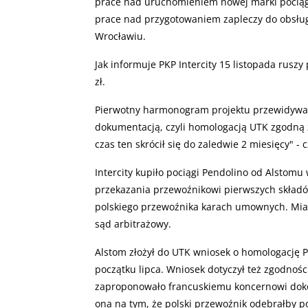
prace nad uruchomieniem nowej marki pociągów
prace nad przygotowaniem zapleczy do obsługi
Wrocławiu.
Jak informuje PKP Intercity 15 listopada ruszy
zł.
Pierwotny harmonogram projektu przewidywał
dokumentacją, czyli homologacją UTK zgodną
czas ten skrócił się do zaledwie 2 miesięcy" -
Intercity kupiło pociągi Pendolino od Alstomu
przekazania przewoźnikowi pierwszych składó
polskiego przewoźnika karach umownych. Miały
sąd arbitrażowy.
Alstom złożył do UTK wniosek o homologację 
początku lipca. Wniosek dotyczył też zgodnośc
zaproponowało francuskiemu koncernowi doko
ona na tym, że polski przewoźnik odebrałby po