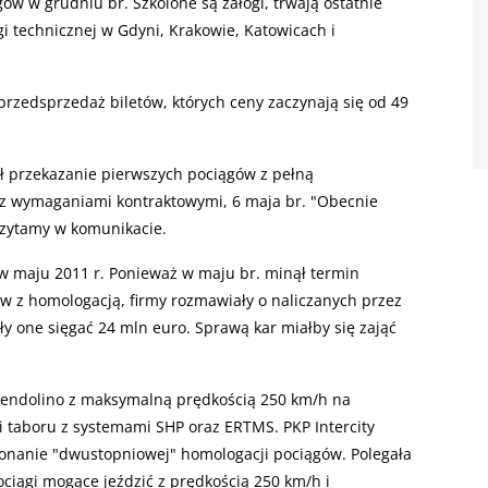
 w grudniu br. Szkolone są załogi, trwają ostatnie
 technicznej w Gdyni, Krakowie, Katowicach i
 przedsprzedaż biletów, których ceny zaczynają się od 49
 przekazanie pierwszych pociągów z pełną
 z wymaganiami kontraktowymi, 6 maja br. "Obecnie
 czytamy w komunikacie.
 w maju 2011 r. Ponieważ w maju br. minął termin
w z homologacją, firmy rozmawiały o naliczanych przez
 one sięgać 24 mln euro. Sprawą kar miałby się zająć
Pendolino z maksymalną prędkością 250 km/h na
i taboru z systemami SHP oraz ERTMS. PKP Intercity
nanie "dwustopniowej" homologacji pociągów. Polegała
ciągi mogące jeździć z prędkością 250 km/h i