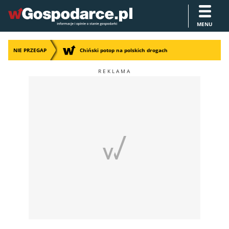
MENU
NIE PRZEGAP
Chiński potop na polskich drogach