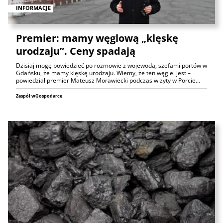
INFORMACJE
Premier: mamy węglową „klęskę
urodzaju”. Ceny spadają
Dzisiaj mogę powiedzieć po rozmowie z wojewodą, szefami portów w
Gdańsku, że mamy klęskę urodzaju. Wiemy, że ten węgiel jest –
powiedział premier Mateusz Morawiecki podczas wizyty w Porcie…
Zespół wGospodarce