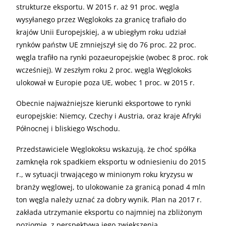
strukturze eksportu. W 2015 r. aż 91 proc. węgla
wysyłanego przez Węglokoks za granicę trafiało do
krajów Unii Europejskiej, a w ubiegłym roku udział
rynków państw UE zmniejszył się do 76 proc. 22 proc.
węgla trafiło na rynki pozaeuropejskie (wobec 8 proc. rok
wcześniej). W zeszłym roku 2 proc. węgla Węglokoks
ulokował w Europie poza UE, wobec 1 proc. w 2015 r.
Obecnie najważniejsze kierunki eksportowe to rynki
europejskie: Niemcy, Czechy i Austria, oraz kraje Afryki
Północnej i bliskiego Wschodu.
Przedstawiciele Węglokoksu wskazują, że choć spółka
zamknęła rok spadkiem eksportu w odniesieniu do 2015
r., w sytuacji trwającego w minionym roku kryzysu w
branży węglowej, to ulokowanie za granicą ponad 4 mln
ton węgla należy uznać za dobry wynik. Plan na 2017 r.
zakłada utrzymanie eksportu co najmniej na zbliżonym
poziomie, z perspektywą jego zwiększenia.