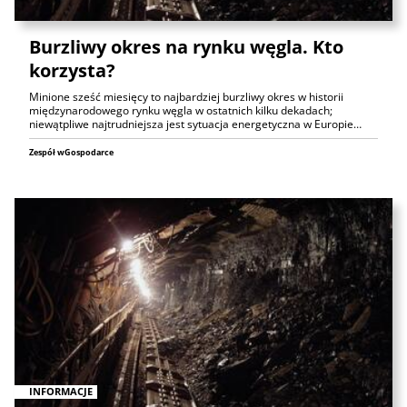
Burzliwy okres na rynku węgla. Kto
korzysta?
Minione sześć miesięcy to najbardziej burzliwy okres w historii
międzynarodowego rynku węgla w ostatnich kilku dekadach;
niewątpliwe najtrudniejsza jest sytuacja energetyczna w Europie…
Zespół wGospodarce
INFORMACJE