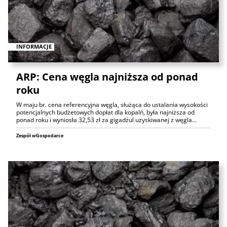
INFORMACJE
ARP: Cena węgla najniższa od ponad
roku
W maju br. cena referencyjna węgla, służąca do ustalania wysokości
potencjalnych budżetowych dopłat dla kopalń, była najniższa od
ponad roku i wyniosła 32,53 zł za gigadżul uzyskiwanej z węgla…
Zespół wGospodarce