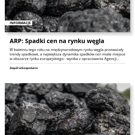
INFORMACJE
ARP: Spadki cen na rynku węgla
W kwietniu tego roku na międzynarodowym rynku węgla przeważały
trendy spadkowe, a największa dynamika spadków cen miała miejsce
w obszarze rynku europejskiego - wynika z opracowania Agencji…
Zespół wGospodarce