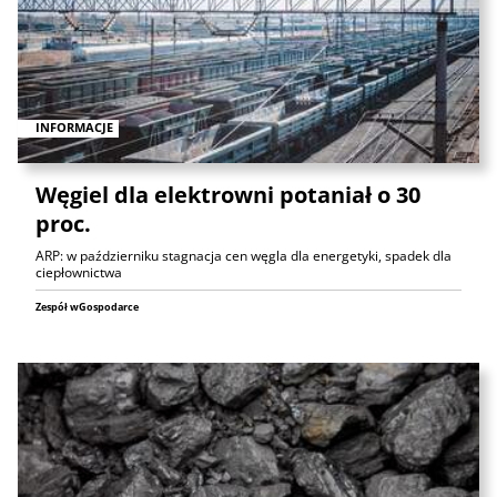
INFORMACJE
Węgiel dla elektrowni potaniał o 30
proc.
ARP: w październiku stagnacja cen węgla dla energetyki, spadek dla
ciepłownictwa
Zespół wGospodarce