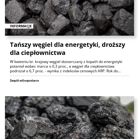
INFORMACJE
Tańszy węgiel dla energetyki, droższy
dla ciepłownictwa
W kwietniu br. krajowy węgiel dostarczany z kopalń do energetyki
potaniał wobec marca o 0,3 proc., a węgiel dla ciepłownictwa
podrożał o 6,7 proc. - wynika z indeksów cenowych ARP. Rok do…
Zespół wGospodarce