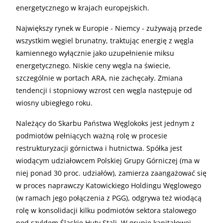
energetycznego w krajach europejskich.
Największy rynek w Europie - Niemcy - zużywają przede
wszystkim węgiel brunatny, traktując energię z węgla
kamiennego wyłącznie jako uzupełnienie miksu
energetycznego. Niskie ceny węgla na świecie,
szczególnie w portach ARA, nie zachęcały. Zmiana
tendencji i stopniowy wzrost cen węgla następuje od
wiosny ubiegłego roku.
Należący do Skarbu Państwa Węglokoks jest jednym z
podmiotów pełniących ważną rolę w procesie
restrukturyzacji górnictwa i hutnictwa. Spółka jest
wiodącym udziałowcem Polskiej Grupy Górniczej (ma w
niej ponad 30 proc. udziałów), zamierza zaangażować się
w proces naprawczy Katowickiego Holdingu Węglowego
(w ramach jego połączenia z PGG), odgrywa też wiodącą
rolę w konsolidacji kilku podmiotów sektora stalowego
pod szyldem Śląskie Huty Stali. W grupie kapitałowej