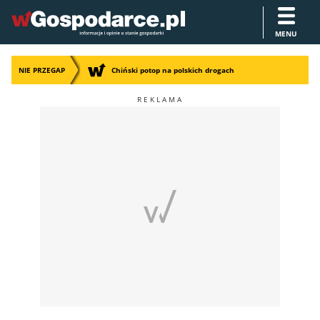
MENU
NIE PRZEGAP
Chiński potop na polskich drogach