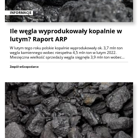
INFORMACJE
Ile węgla wyprodukowały kopalnie w
lutym? Raport ARP
W lutym tego roku polskie kopalnie wyprodukowały ok. 3,7 mln ton
węgla kamiennego wobec niespełna 4,5 mln ton w lutym 2022.
Miesięczna wielkość sprzedaży węgla sięgnęła 3,9 mln ton wobec…
Zespół wGospodarce