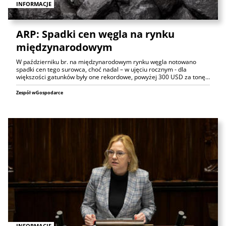
INFORMACJE
ARP: Spadki cen węgla na rynku
międzynarodowym
W październiku br. na międzynarodowym rynku węgla notowano
spadki cen tego surowca, choć nadal – w ujęciu rocznym - dla
większości gatunków były one rekordowe, powyżej 300 USD za tonę…
Zespół wGospodarce
INFORMACJE