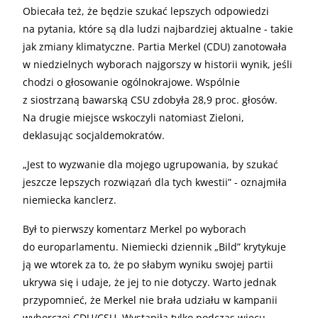
Obiecała też, że będzie szukać lepszych odpowiedzi
na pytania, które są dla ludzi najbardziej aktualne - takie
jak zmiany klimatyczne. Partia Merkel (CDU) zanotowała
w niedzielnych wyborach najgorszy w historii wynik, jeśli
chodzi o głosowanie ogólnokrajowe. Wspólnie
z siostrzaną bawarską CSU zdobyła 28,9 proc. głosów.
Na drugie miejsce wskoczyli natomiast Zieloni,
deklasując socjaldemokratów.
„
Jest to wyzwanie dla mojego ugrupowania, by szukać
jeszcze lepszych rozwiązań dla tych kwestii” - oznajmiła
niemiecka kanclerz.
Był to pierwszy komentarz Merkel po wyborach
do europarlamentu. Niemiecki dziennik „Bild” krytykuje
ją we wtorek za to, że po słabym wyniku swojej partii
ukrywa się i udaje, że jej to nie dotyczy. Warto jednak
przypomnieć, że Merkel nie brała udziału w kampanii
wyborczej CDU/CSU. Wystąpiła tylko podczas wiecu