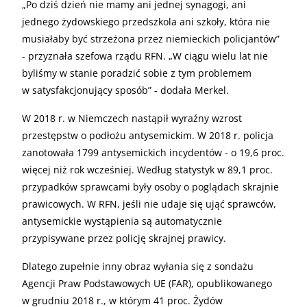
„
Po dziś dzień nie mamy ani jednej synagogi, ani
jednego żydowskiego przedszkola ani szkoły, która nie
musiałaby być strzeżona przez niemieckich policjantów”
- przyznała szefowa rządu RFN. „W ciągu wielu lat nie
byliśmy w stanie poradzić sobie z tym problemem
w satysfakcjonujący sposób” - dodała Merkel.
W 2018 r. w Niemczech nastąpił wyraźny wzrost
przestępstw o podłożu antysemickim. W 2018 r. policja
zanotowała 1799 antysemickich incydentów - o 19,6 proc.
więcej niż rok wcześniej. Według statystyk w 89,1 proc.
przypadków sprawcami były osoby o poglądach skrajnie
prawicowych. W RFN, jeśli nie udaje się ująć sprawców,
antysemickie wystąpienia są automatycznie
przypisywane przez policję skrajnej prawicy.
Dlatego zupełnie inny obraz wyłania się z sondażu
Agencji Praw Podstawowych UE (FAR), opublikowanego
w grudniu 2018 r., w którym 41 proc. Żydów