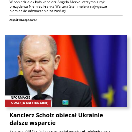
W poniedziałek była kanclerz Angela Merkel otrzyma z rąk
prezydenta Niemiec Franka Waltera Steinmeiera najwyższe
niemieckie odznaczenie za zasługi
Zespół wGospodarce
INFORMACJE
INWAZJA NA UKRAINĘ
Kanclerz Scholz obiecał Ukrainie
dalsze wsparcie
Kanclerz RFN Olaf Scholz rozmawiał we wtorek telefonicznie z