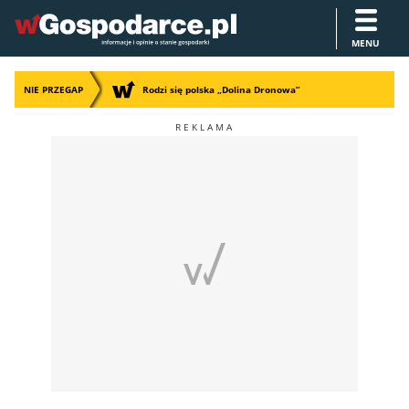
MENU
NIE PRZEGAP
Rodzi się polska „Dolina Dronowa”