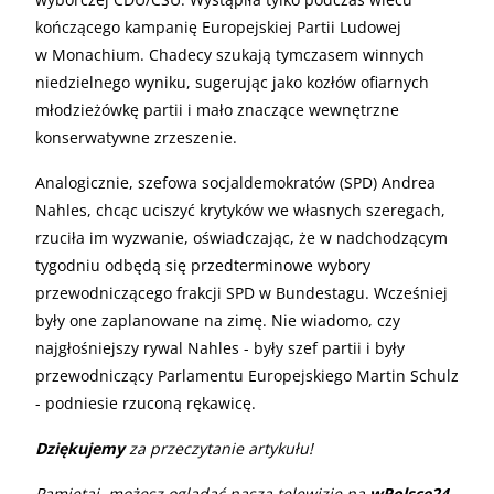
kończącego kampanię Europejskiej Partii Ludowej
w Monachium. Chadecy szukają tymczasem winnych
niedzielnego wyniku, sugerując jako kozłów ofiarnych
młodzieżówkę partii i mało znaczące wewnętrzne
konserwatywne zrzeszenie.
Analogicznie, szefowa socjaldemokratów (SPD) Andrea
Nahles, chcąc uciszyć krytyków we własnych szeregach,
rzuciła im wyzwanie, oświadczając, że w nadchodzącym
tygodniu odbędą się przedterminowe wybory
przewodniczącego frakcji SPD w Bundestagu. Wcześniej
były one zaplanowane na zimę. Nie wiadomo, czy
najgłośniejszy rywal Nahles - były szef partii i były
przewodniczący Parlamentu Europejskiego Martin Schulz
- podniesie rzuconą rękawicę.
Dziękujemy
za przeczytanie artykułu!
Pamiętaj, możesz oglądać naszą telewizję na
wPolsce24
.