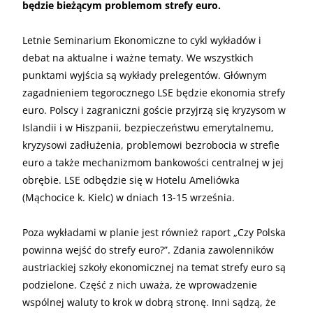
będzie bieżącym problemom strefy euro.
Letnie Seminarium Ekonomiczne to cykl wykładów i
debat na aktualne i ważne tematy. We wszystkich
punktami wyjścia są wykłady prelegentów. Głównym
zagadnieniem tegorocznego LSE będzie ekonomia strefy
euro. Polscy i zagraniczni goście przyjrzą się kryzysom w
Islandii i w Hiszpanii, bezpieczeństwu emerytalnemu,
kryzysowi zadłużenia, problemowi bezrobocia w strefie
euro a także mechanizmom bankowości centralnej w jej
obrębie. LSE odbędzie się w Hotelu Ameliówka
(Mąchocice k. Kielc) w dniach 13-15 września.
Poza wykładami w planie jest również raport „Czy Polska
powinna wejść do strefy euro?”. Zdania zawolenników
austriackiej szkoły ekonomicznej na temat strefy euro są
podzielone. Część z nich uważa, że wprowadzenie
wspólnej waluty to krok w dobrą stronę. Inni sądzą, że