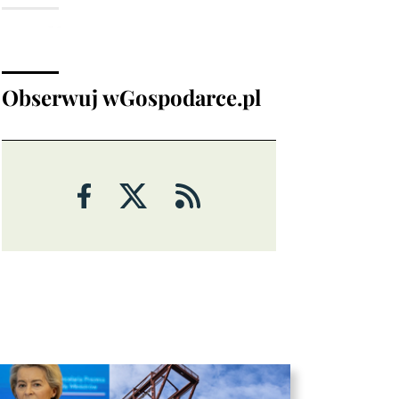
Analizy
Obserwuj wGospodarce.pl
ANALIZY
Czy rynek pracy w USA ma
problemy?
6 sierpnia 2026
Maciej Przygórzewski
ANALIZY
Ulga na rynkach: porozumienie
wokół Cieśniny Ormuz?
Michał Stajniak
6 sierpnia 2026