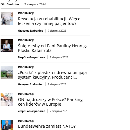
7 sierpnia 2026
Filip Siódmiak
INFORMACJE
Rewolucja w rehabilitacji. Więcej
leczenia czy mniej pacjentów?
Grzegorz Szafraniec
7 sierpnia 2026
INFORMACJE
Śnięte ryby od Pani Pauliny Hennig-
Kloski. Katastrofa
Zespół wGospodarce
7 sierpnia 2026
INFORMACJE
„Puszki” z plastiku i drewna omijają
system kaucyjny. Producenci…
Grzegorz Szafraniec
7 sierpnia 2026
INFORMACJE
ON najdroższy w Polsce? Ranking
cen liderów w Europie
Zespół wGospodarce
7 sierpnia 2026
INFORMACJE
Bundeswehra zamiast NATO?