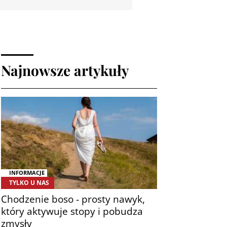
Najnowsze artykuły
INFORMACJE
TYLKO U NAS
Chodzenie boso - prosty nawyk,
który aktywuje stopy i pobudza
zmysły