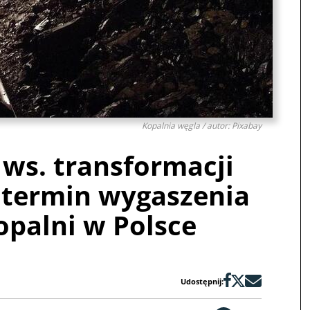
Kopalnia węgla / autor: Pixabay
ws. transformacji
t termin wygaszenia
opalni w Polsce
Udostępnij: