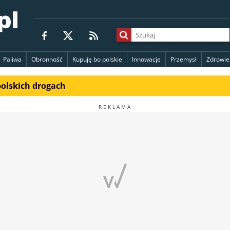
Paliwa
Obronność
Kupuję bo polskie
Innowacje
Przemysł
Zdrowie
polskich drogach