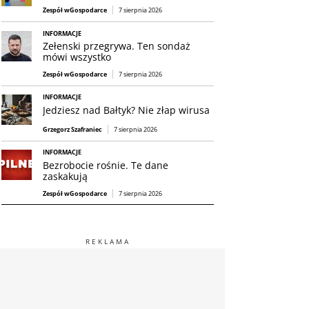
Zespół wGospodarce
7 sierpnia 2026
INFORMACJE
Zełenski przegrywa. Ten sondaż
mówi wszystko
Zespół wGospodarce
7 sierpnia 2026
INFORMACJE
Jedziesz nad Bałtyk? Nie złap wirusa
Grzegorz Szafraniec
7 sierpnia 2026
INFORMACJE
Bezrobocie rośnie. Te dane
zaskakują
Zespół wGospodarce
7 sierpnia 2026