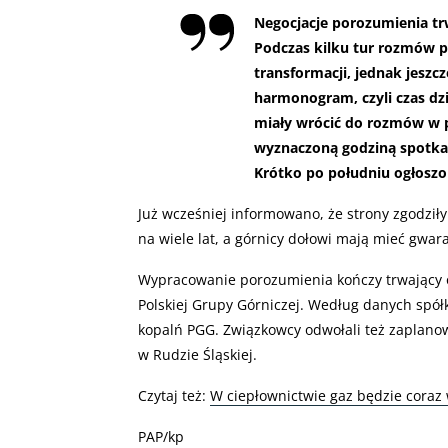
Negocjacje porozumienia tr
Podczas kilku tur rozmów p
transformacji, jednak jeszc
harmonogram, czyli czas dz
miały wrócić do rozmów w p
wyznaczoną godziną spotkan
Krótko po południu ogłosz
Już wcześniej informowano, że strony zgodziły
na wiele lat, a górnicy dołowi mają mieć gwar
Wypracowanie porozumienia kończy trwający 
Polskiej Grupy Górniczej. Według danych spółk
kopalń PGG. Związkowcy odwołali też zaplano
w Rudzie Śląskiej.
Czytaj też:
W ciepłownictwie gaz będzie coraz 
PAP/kp