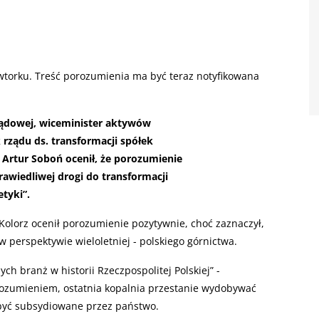
wtorku. Treść porozumienia ma być teraz notyfikowana
ządowej, wiceminister aktywów
ządu ds. transformacji spółek
 Artur Soboń ocenił, że porozumienie
rawiedliwej drogi do transformacji
etyki”.
Kolorz ocenił porozumienie pozytywnie, choć zaznaczył,
w perspektywie wieloletniej - polskiego górnictwa.
ch branż w historii Rzeczpospolitej Polskiej” -
orozumieniem, ostatnia kopalnia przestanie wydobywać
 być subsydiowane przez państwo.