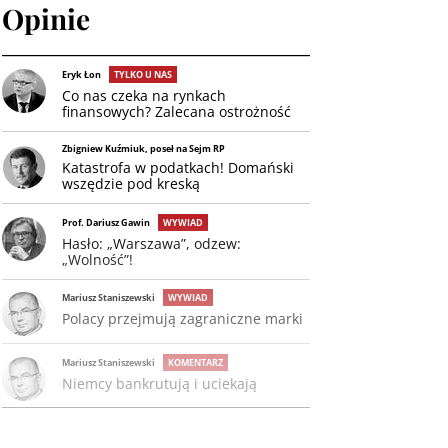
Opinie
Eryk Łon
TYLKO U NAS
Co nas czeka na rynkach
finansowych? Zalecana ostrożność
Zbigniew Kuźmiuk, poseł na Sejm RP
Katastrofa w podatkach! Domański
wszędzie pod kreską
Prof. Dariusz Gawin
WYWIAD
Hasło: „Warszawa”, odzew:
„Wolność”!
Mariusz Staniszewski
WYWIAD
Polacy przejmują zagraniczne marki
Mariusz Staniszewski
KOMENTARZ
Niemcy bankrutują i uciekają