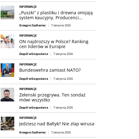
INFORMACJE
„Puszki” z plastiku i drewna omijają
system kaucyjny. Producenci…
Grzegorz Szafraniec
7 sierpnia 2026
INFORMACJE
ON najdroższy w Polsce? Ranking
cen liderów w Europie
Zespół wGospodarce
7 sierpnia 2026
INFORMACJE
Bundeswehra zamiast NATO?
Zespół wGospodarce
7 sierpnia 2026
INFORMACJE
Zełenski przegrywa. Ten sondaż
mówi wszystko
Zespół wGospodarce
7 sierpnia 2026
INFORMACJE
Jedziesz nad Bałtyk? Nie złap wirusa
Grzegorz Szafraniec
7 sierpnia 2026