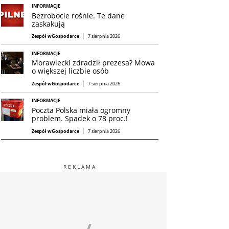
INFORMACJE
Bezrobocie rośnie. Te dane
zaskakują
Zespół wGospodarce
7 sierpnia 2026
INFORMACJE
Morawiecki zdradził prezesa? Mowa
o większej liczbie osób
Zespół wGospodarce
7 sierpnia 2026
INFORMACJE
Poczta Polska miała ogromny
problem. Spadek o 78 proc.!
Zespół wGospodarce
7 sierpnia 2026