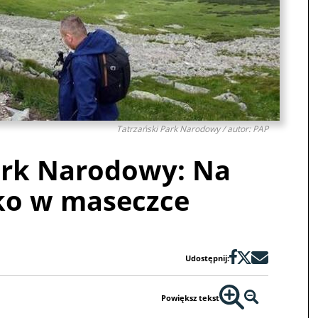
Tatrzański Park Narodowy / autor: PAP
ark Narodowy: Na
lko w maseczce
Udostępnij:
Powiększ tekst