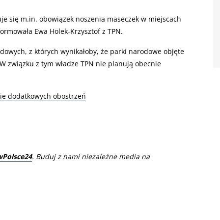
uje się m.in. obowiązek noszenia maseczek w miejscach
nformowała Ewa Holek-Krzysztof z TPN.
ądowych, z których wynikałoby, że parki narodowe objęte
W związku z tym władze TPN nie planują obecnie
nie dodatkowych obostrzeń
wPolsce24
. Buduj z nami niezależne media na