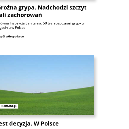
Analizy
roźna grypa. Nadchodzi szczyt
ali zachorowań
łówna Inspekcja Sanitarna: 50 tys. rozpoznań grypy w
ygodniu w Polsce
spół wGospodarce
ANALIZY
Czy rynek pracy w USA ma
problemy?
6 sierpnia 2026
Maciej Przygórzewski
ANALIZY
Ulga na rynkach: porozumienie
NFORMACJE
wokół Cieśniny Ormuz?
Michał Stajniak
6 sierpnia 2026
est decyzja. W Polsce
ANALIZY