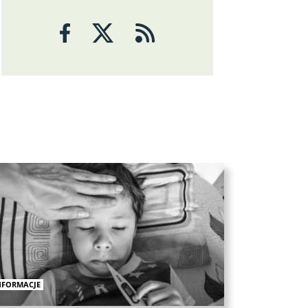
Eryk Łon
TYLKO U NAS
Co nas czeka na rynkach
finansowych? Zalecana ostrożność
Zbigniew Kuźmiuk, poseł na Sejm RP
Katastrofa w podatkach! Domański
wszędzie pod kreską
Prof. Dariusz Gawin
WYWIAD
Hasło: „Warszawa”, odzew:
„Wolność”!
Mariusz Staniszewski
WYWIAD
Polacy przejmują zagraniczne marki
Mariusz Staniszewski
KOMENTARZ
Niemcy bankrutują i uciekają
NFORMACJE