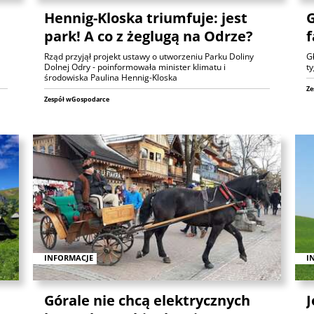
Hennig-Kloska triumfuje: jest
G
park! A co z żeglugą na Odrze?
f
Rząd przyjął projekt ustawy o utworzeniu Parku Doliny
G
Dolnej Odry - poinformowała minister klimatu i
t
środowiska Paulina Hennig-Kloska
Ze
Zespół wGospodarce
INFORMACJE
I
Górale nie chcą elektrycznych
J