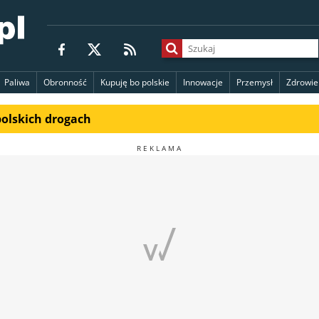
Paliwa
Obronność
Kupuję bo polskie
Innowacje
Przemysł
Zdrowie
polskich drogach